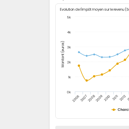
Evolution de l'impôt moyen sur le revenu (
5k
4k
Montant (euros)
3k
2k
1k
0k
2006
2007
2008
2009
2010
2011
2012
2
Charci