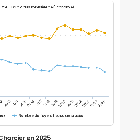
rce : JDN d'après ministère de l'Economie)
2024
2014
12
2019
2016
2023
2013
2020
2017
2021
2018
2025
2015
2022
Nombre de foyers fiscaux imposés
aux
Charcier en 2025