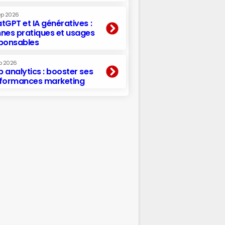
ep 2026
tGPT et IA génératives :
nes pratiques et usages
ponsables
p 2026
 analytics : booster ses
formances marketing