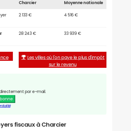
Charcier
Moyenne nationale
oyer
2 133 €
4 516 €
r
28 243 €
33 939 €
rance
Les villes où l'on paye le plus d'impôt
sur le revenu
directement par e-mail.
abonne
tialité
yers fiscaux à Charcier