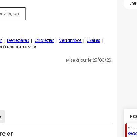
r
Denezières
Charézier
Vertamboz
Uxelles
à une autre ville
Mise à jour le 25/06/26
FO
x
27 a
rcier
Goo