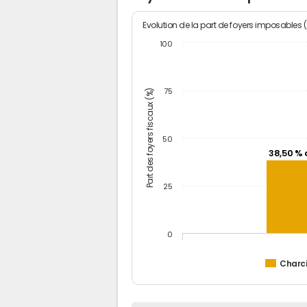
Evolution de la part de foyers imposables 
100
Part des foyers fiscaux (%)
75
50
38,50 % 
25
0
Charci