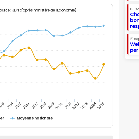
03 s
Source : JDN d'après ministère de l'Economie)
Cha
bon
res
21 se
Web
per
2014
2024
013
2015
2016
2017
2018
2019
2020
2021
2022
2023
2025
er
Moyenne nationale