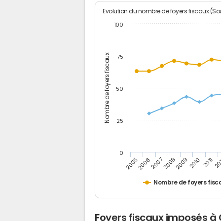
Evolution du nombre de foyers fiscaux (Sou
100
Nombre de foyers fiscaux
75
50
25
0
2005
20
2009
2006
2010
2007
2011
2008
Nombre de foyers fisc
Foyers fiscaux imposés à 