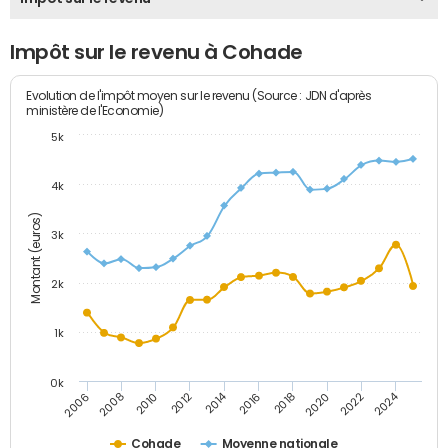
Impôt sur le revenu à Cohade
Evolution de l'impôt moyen sur le revenu (Source : JDN d'après
ministère de l'Economie)
5k
4k
Montant (euros)
3k
2k
1k
0k
2014
2024
2010
2020
2012
2022
2006
2016
2008
2018
Cohade
Moyenne nationale