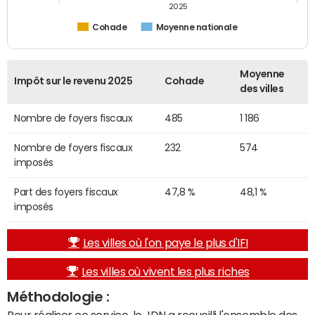
2025
Cohade
Moyenne nationale
Moyenne
Impôt sur le revenu 2025
Cohade
des villes
Nombre de foyers fiscaux
485
1 186
Nombre de foyers fiscaux
232
574
imposés
Part des foyers fiscaux
47,8 %
48,1 %
imposés
Les villes où l'on paye le plus d'IFI
Les villes où vivent les plus riches
Méthodologie :
Pour réaliser ce service, le JDN a recueilli l'ensemble des