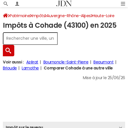
Patrimoine
Impôts
Auvergne-Rhône-Alpes
Haute-Loire
Impôts à Cohade (43100) en 2025
Cohade
Impôt sur le revenu
Voir aussi :
Azérat
Bournoncle-Saint-Pierre
Beaumont
Brioude
Lamothe
Comparer Cohade à une autre ville
Mise à jour le 25/06/26
Impôt sur le revenu