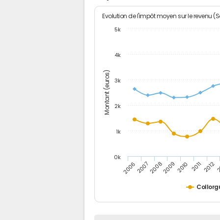
Evolution de l'impôt moyen sur le revenu (
5k
4k
Montant (euros)
3k
2k
1k
0k
2006
2007
2008
2009
2010
2011
2012
2
Collorg