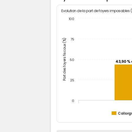
Evolution de la part de foyers imposables 
100
Part des foyers fiscaux (%)
75
50
43,90 % 
25
0
Collorg