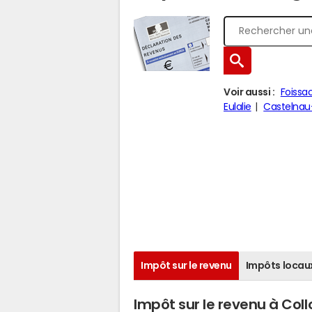
Voir aussi :
Foissa
Eulalie
Castelnau
Impôt sur le revenu
Impôts locau
Impôt sur le revenu à Col