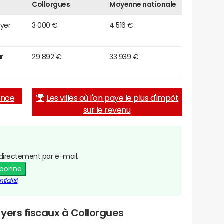
Collorgues
Moyenne nationale
oyer
3 000 €
4 516 €
r
29 892 €
33 939 €
rance
Les villes où l'on paye le plus d'impôt
sur le revenu
directement par e-mail.
abonne
tialité
yers fiscaux à Collorgues