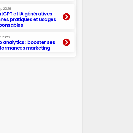
ep 2026
tGPT et IA génératives :
nes pratiques et usages
ponsables
p 2026
 analytics : booster ses
formances marketing