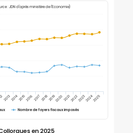
rce : JDN d'après ministère de l'Economie)
2024
2014
12
2019
2016
2023
2013
2020
2017
2021
2018
2025
2015
2022
Nombre de foyers fiscaux imposés
aux
Collorgues en 2025