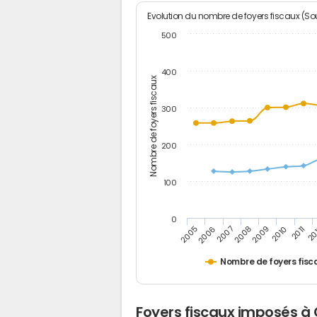
Evolution du nombre de foyers fiscaux (Sou
500
400
Nombre de foyers fiscaux
300
200
100
0
2005
20
2009
2006
2010
2007
2011
2008
Nombre de foyers fisc
Foyers fiscaux imposés à 