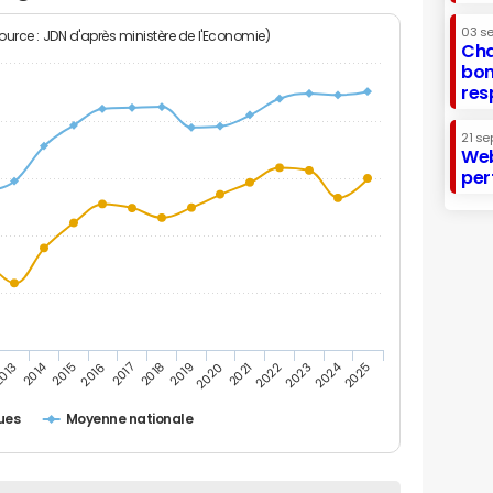
03 s
Source : JDN d'après ministère de l'Economie)
Cha
bon
res
21 se
Web
per
2014
2024
013
2015
2016
2017
2018
2019
2020
2021
2022
2023
2025
ues
Moyenne nationale