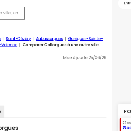
c
Saint-Dézéry
Aubussargues
Garrigues-Sainte-
-Valence
Comparer Collorgues à une autre ville
Mise à jour le 25/06/26
FO
x
27 a
lorgues
Goo