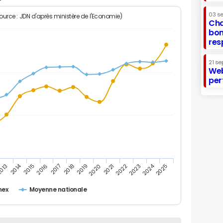
03 s
Source : JDN d'après ministère de l'Economie)
Cha
bon
res
21 se
Web
per
2014
2024
013
2015
2016
2017
2018
2019
2020
2021
2022
2023
2025
nex
Moyenne nationale