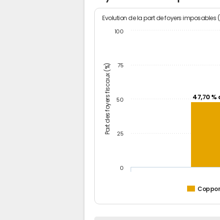
Evolution de la part de foyers imposables 
100
Part des foyers fiscaux (%)
75
47,70 % 
50
25
0
Coppo