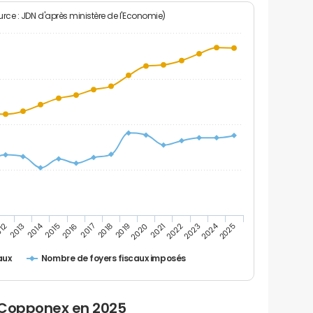
rce : JDN d'après ministère de l'Economie)
2024
2014
2016
2023
2017
2018
2025
012
2019
2013
2020
2021
2015
2022
Nombre de foyers fiscaux imposés
aux
 Copponex en 2025