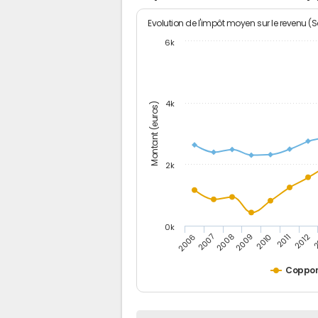
Evolution de l'impôt moyen sur le revenu (
6k
4k
Montant (euros)
2k
0k
2006
2007
2008
2009
2010
2011
2012
2
Coppo