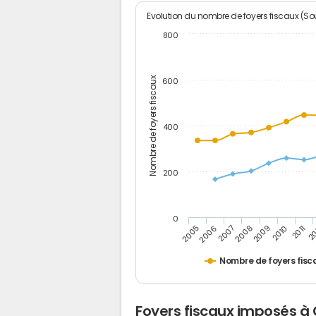
Evolution du nombre de foyers fiscaux (Sou
800
Nombre de foyers fiscaux
600
400
200
0
2009
2010
2011
2005
2
2006
2007
2008
Nombre de foyers fisc
Foyers fiscaux imposés à