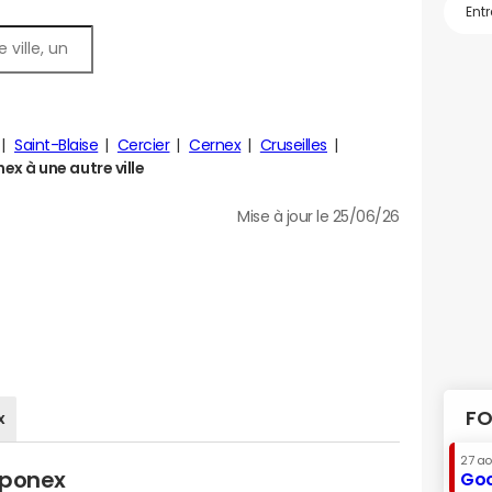
Saint-Blaise
Cercier
Cernex
Cruseilles
 à une autre ville
Mise à jour le 25/06/26
FO
x
27 a
pponex
Goo