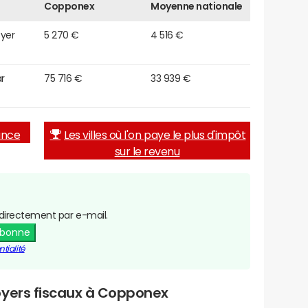
Copponex
Moyenne nationale
oyer
5 270 €
4 516 €
r
75 716 €
33 939 €
rance
Les villes où l'on paye le plus d'impôt
sur le revenu
directement par e-mail.
abonne
tialité
oyers fiscaux à Copponex