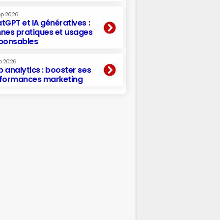
ep 2026
tGPT et IA génératives :
nes pratiques et usages
ponsables
p 2026
 analytics : booster ses
formances marketing