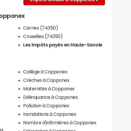
 Copponex
Cernex (74350)
Cruseilles (74350)
Les impôts payés en Haute-Savoie
Collège à Copponex
Crèches à Copponex
Maternités à Copponex
Délinquance à Copponex
Pollution à Copponex
Inondations à Copponex
Nombre d'infirmières à Copponex
ex
Entreprises à Copponex