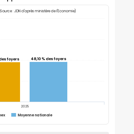
(Source : JDN d'après ministère de l'Economie)
48,10 % des foyers
des foyers
2025
nex
Moyenne nationale