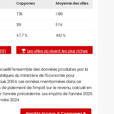
Copponex
Moyenne des villes
736
1 186
351
574
47,7 %
48,1 %
'IFI
Les villes où vivent les plus riches
recueilli l'ensemble des données produites par la
ubliques du ministère de l'Economie pour
epuis 2004. Les années mentionnées dans ce
de paiement de l'impôt sur le revenu, calculé en
r l'année précédente. Les impôts de l'année 2025
année 2024.
Impôts locaux à Copponex