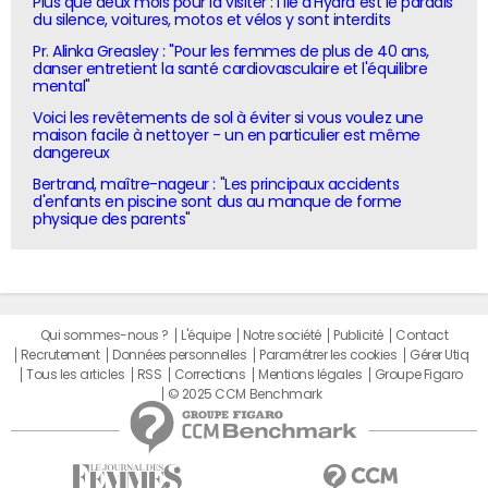
Plus que deux mois pour la visiter : l'île d'Hydra est le paradis
du silence, voitures, motos et vélos y sont interdits
Pr. Alinka Greasley : "Pour les femmes de plus de 40 ans,
danser entretient la santé cardiovasculaire et l'équilibre
mental"
Voici les revêtements de sol à éviter si vous voulez une
maison facile à nettoyer - un en particulier est même
dangereux
Bertrand, maître-nageur : "Les principaux accidents
d'enfants en piscine sont dus au manque de forme
physique des parents"
Qui sommes-nous ?
L'équipe
Notre société
Publicité
Contact
Recrutement
Données personnelles
Paramétrer les cookies
Gérer Utiq
Tous les articles
RSS
Corrections
Mentions légales
Groupe Figaro
© 2025 CCM Benchmark