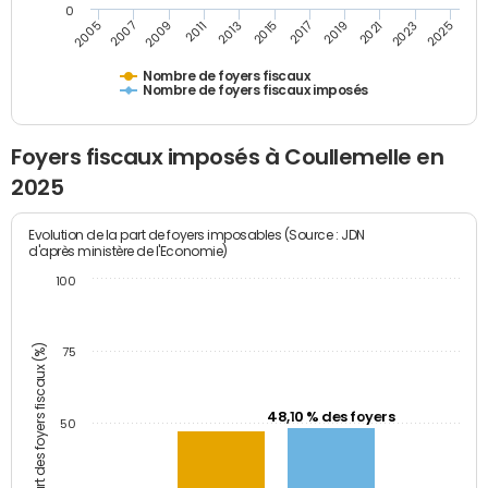
0
2009
2023
2017
2011
2025
2005
2019
2013
2007
2021
2015
Nombre de foyers fiscaux
Nombre de foyers fiscaux imposés
Foyers fiscaux imposés à Coullemelle en
2025
Evolution de la part de foyers imposables (Source : JDN
d'après ministère de l'Economie)
100
Part des foyers fiscaux (%)
75
48,10 % des foyers
50