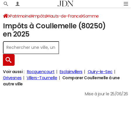
Patrimoine
Impôts
Hauts-de-France
Somme
Impôts à Coullemelle (80250)
Coullemelle
Impôt sur le revenu
en 2025
Voir aussi :
Rocquencourt
Esclainvillers
Quiry-le-Sec
Grivesnes
Villers-Tournelle
Comparer Coullemelle à une
autre ville
Mise à jour le 25/06/26