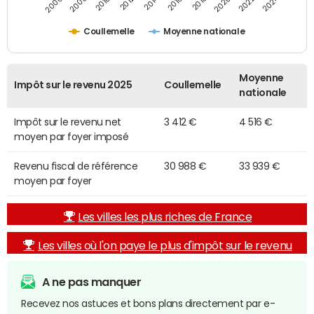
2014
2024
2010
2020
2012
2022
2006
2016
2008
2018
Coullemelle
Moyenne nationale
Moyenne
Impôt sur le revenu 2025
Coullemelle
nationale
Impôt sur le revenu net
3 412 €
4 516 €
moyen par foyer imposé
Revenu fiscal de référence
30 988 €
33 939 €
moyen par foyer
Les villes les plus riches de France
Les villes où l'on paye le plus d'impôt sur le revenu
A ne pas manquer
Recevez nos astuces et bons plans directement par e-