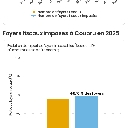
2009
2023
2017
2011
2025
2005
2019
2013
2007
2021
2015
Nombre de foyers fiscaux
Nombre de foyers fiscaux imposés
Foyers fiscaux imposés à Coupru en 2025
Evolution de la part de foyers imposables (Source : JDN
d'après ministère de l'Economie)
100
Part des foyers fiscaux (%)
75
48,10 % des foyers
50
25