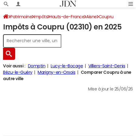
Patrimoine
Impôts
Hauts-de-France
Aisne
Coupru
Impôts à Coupru (02310) en 2025
Impôt sur le revenu
Voir aussi :
Domptin
Lucy-le-Bocage
Villiers-Saint-Denis
Bézu-le-Guéry
Marigny-en-Orxois
Comparer Coupru à une
autre ville
Mise à jour le 25/06/26