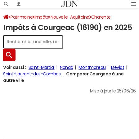
Patrimoine
Impôts
Nouvelle-Aquitaine
Charente
Impôts à Courgeac (16190) en 2025
Courgeac
Impôt sur le revenu
Voir aussi :
Saint-Martial
Nonac
Montmoreau
Deviat
Saint-Laurent-des-Combes
Comparer Courgeac à une
autre ville
Mise à jour le 25/06/26