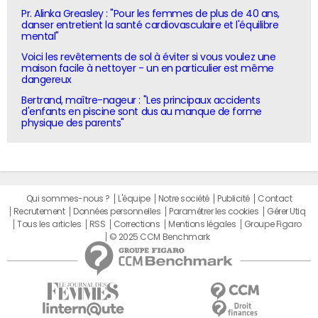
Pr. Alinka Greasley : "Pour les femmes de plus de 40 ans,
danser entretient la santé cardiovasculaire et l'équilibre
mental"
Voici les revêtements de sol à éviter si vous voulez une
maison facile à nettoyer - un en particulier est même
dangereux
Bertrand, maître-nageur : "Les principaux accidents
d'enfants en piscine sont dus au manque de forme
physique des parents"
Qui sommes-nous ?
L'équipe
Notre société
Publicité
Contact
Recrutement
Données personnelles
Paramétrer les cookies
Gérer Utiq
Tous les articles
RSS
Corrections
Mentions légales
Groupe Figaro
© 2025 CCM Benchmark