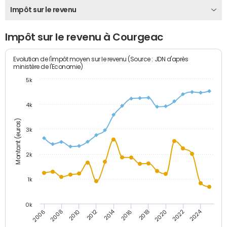
Impôt sur le revenu
Impôt sur le revenu à Courgeac
Evolution de l'impôt moyen sur le revenu (Source : JDN d'après
ministère de l'Economie)
5k
4k
Montant (euros)
3k
2k
1k
0k
2014
2024
2010
2020
2012
2022
2006
2016
2008
2018