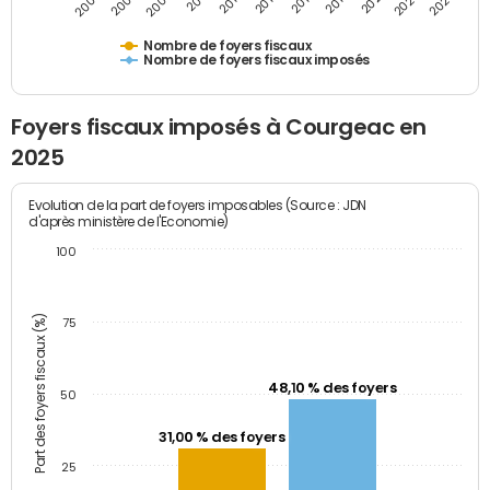
2009
2023
2017
2011
2025
2005
2019
2013
2007
2021
2015
Nombre de foyers fiscaux
Nombre de foyers fiscaux imposés
Foyers fiscaux imposés à Courgeac en
2025
Evolution de la part de foyers imposables (Source : JDN
d'après ministère de l'Economie)
100
Part des foyers fiscaux (%)
75
48,10 % des foyers
50
31,00 % des foyers
25