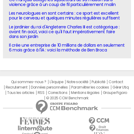
violence grâce à un coup de fil particulièrement malin
Les neurologues en sont certains : ce sport est excellent
pour le cerveau et quelques minutes régulières suffisent
Le jardinier du roi d'Angleterre Charles III est catégorique :
avant fin août, voici ce qu'il faut impérativement faire
dans son jardin
Il crée une entreprise de 10 millions de dollars en seulement
6 mois grâce à l'IA : voici la méthode de Ben Broca
Qui sommes-nous ?
L'équipe
Notre société
Publicité
Contact
Recrutement
Données personnelles
Paramétrer les cookies
Gérer Utiq
Tous les articles
RSS
Corrections
Mentions légales
Groupe Figaro
© 2025 CCM Benchmark