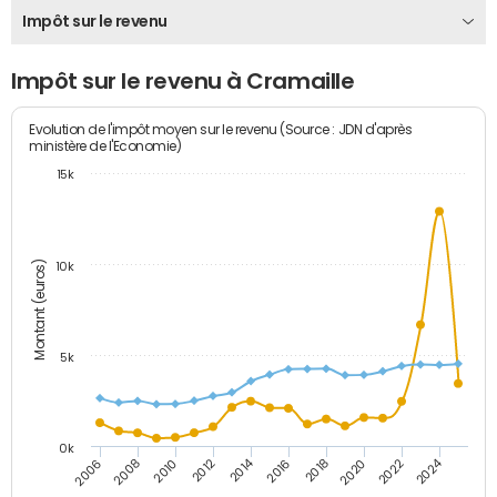
Impôt sur le revenu
Impôt sur le revenu à Cramaille
Evolution de l'impôt moyen sur le revenu (Source : JDN d'après
ministère de l'Economie)
15k
Montant (euros)
10k
5k
0k
2014
2024
2006
2008
2010
2012
2016
2018
2020
2022