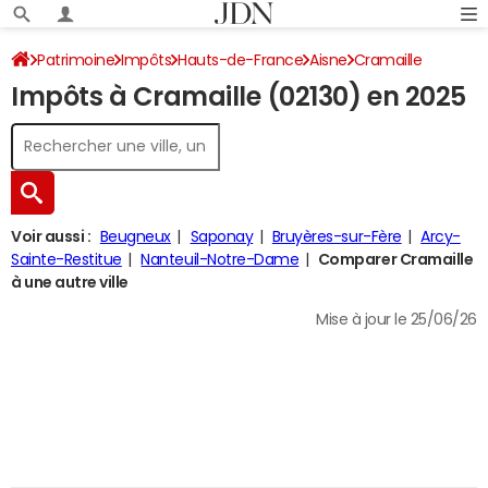
Patrimoine
Impôts
Hauts-de-France
Aisne
Cramaille
Impôts à Cramaille (02130) en 2025
Impôt sur le revenu
Voir aussi :
Beugneux
Saponay
Bruyères-sur-Fère
Arcy-
Sainte-Restitue
Nanteuil-Notre-Dame
Comparer Cramaille
à une autre ville
Mise à jour le 25/06/26