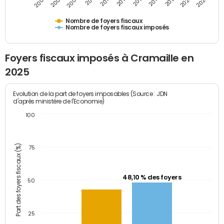
2009
2023
2017
2011
2025
2005
2019
2013
2007
2021
2015
Nombre de foyers fiscaux
Nombre de foyers fiscaux imposés
Foyers fiscaux imposés à Cramaille en
2025
Evolution de la part de foyers imposables (Source : JDN
d'après ministère de l'Economie)
100
Part des foyers fiscaux (%)
75
48,10 % des foyers
50
25