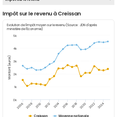
Impôt sur le revenu à Creissan
Evolution de l'impôt moyen sur le revenu (Source : JDN d'après
ministère de l'Economie)
5k
4k
Montant (euros)
3k
2k
1k
0k
2014
2024
2010
2020
2012
2022
2006
2016
2008
2018
Creissan
Moyenne nationale