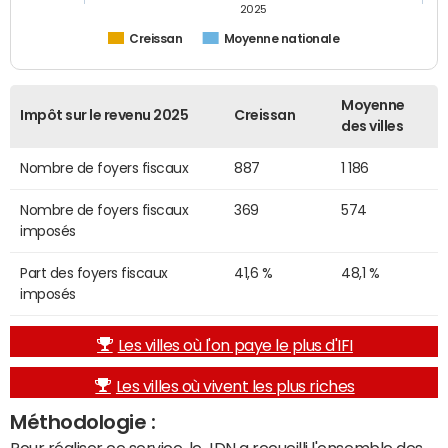
2025
Creissan
Moyenne nationale
Moyenne
Impôt sur le revenu 2025
Creissan
des villes
Nombre de foyers fiscaux
887
1 186
Nombre de foyers fiscaux
369
574
imposés
Part des foyers fiscaux
41,6 %
48,1 %
imposés
Les villes où l'on paye le plus d'IFI
Les villes où vivent les plus riches
Méthodologie :
Pour réaliser ce service, le JDN a recueilli l'ensemble des