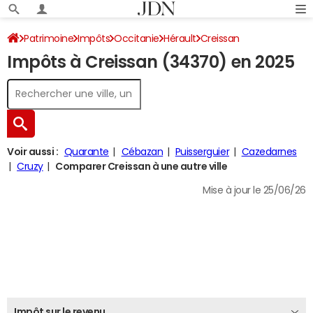
Patrimoine
Impôts
Occitanie
Hérault
Creissan
Impôts à Creissan (34370) en 2025
Impôt sur le revenu
Voir aussi :
Quarante
Cébazan
Puisserguier
Cazedarnes
Cruzy
Comparer Creissan à une autre ville
Mise à jour le 25/06/26
Impôt sur le revenu