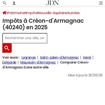
Patrimoine
Impôts
Nouvelle-Aquitaine
Landes
Impôts à Créon-d'Armagnac
Créon-d'Armagnac
Impôt sur le revenu
(40240) en 2025
Voir aussi :
Lagrange
Saint-Julien-d'Armagnac
Herré
Estigarde
Mauvezin-d'Armagnac
Comparer Créon-
d'Armagnac à une autre ville
Mise à jour le 25/06/26