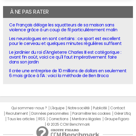
À NE PAS RATER
Ce Français déloge les squatteurs de sa maison sans
violence grâce à un coup de fil particulièrement malin
Les neurologues en sont certains : ce sport est excellent
pour le cerveau et quelques minutes régulières suffisent
Le jardinier du roi d'Angleterre Charles III est catégorique :
avant fin août, voici ce qu'il faut impérativement faire
dans son jardin
Il crée une entreprise de 10 millions de dollars en seulement
6 mois grâce à l'IA : voici la méthode de Ben Broca
Qui sommes-nous ?
L'équipe
Notre société
Publicité
Contact
Recrutement
Données personnelles
Paramétrer les cookies
Gérer Utiq
Tous les articles
RSS
Corrections
Mentions légales
Groupe Figaro
© 2025 CCM Benchmark