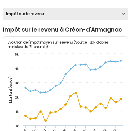
Impôt sur le revenu
Impôt sur le revenu à Créon-d'Armagnac
Evolution de l'impôt moyen sur le revenu (Source : JDN d'après
ministère de l'Economie)
5k
4k
Montant (euros)
3k
2k
1k
0k