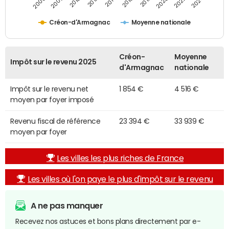
2014
2024
2010
2020
2012
2022
2006
2016
2008
2018
Créon-d'Armagnac
Moyenne nationale
Créon-
Moyenne
Impôt sur le revenu 2025
d'Armagnac
nationale
Impôt sur le revenu net
1 854 €
4 516 €
moyen par foyer imposé
Revenu fiscal de référence
23 394 €
33 939 €
moyen par foyer
Les villes les plus riches de France
Les villes où l'on paye le plus d'impôt sur le revenu
A ne pas manquer
Recevez nos astuces et bons plans directement par e-