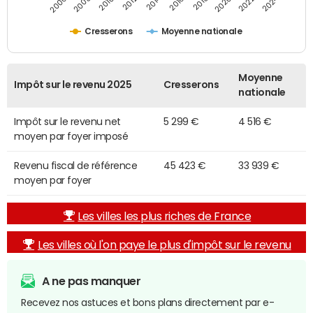
2014
2024
2010
2020
2006
2016
2012
2022
2008
2018
Cresserons
Moyenne nationale
Moyenne
Impôt sur le revenu 2025
Cresserons
nationale
Impôt sur le revenu net
5 299 €
4 516 €
moyen par foyer imposé
Revenu fiscal de référence
45 423 €
33 939 €
moyen par foyer
Les villes les plus riches de France
Les villes où l'on paye le plus d'impôt sur le revenu
A ne pas manquer
Recevez nos astuces et bons plans directement par e-