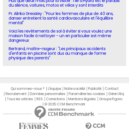
Plus que deux mois pour la visiter : l'île d'Hydra est le paradis
du silence, voitures, motos et vélos y sont interdits
Pr. Alinka Greasley : "Pour les femmes de plus de 40 ans,
danser entretient la santé cardiovasculaire et l'équilibre
mental"
Voici les revêtements de sol à éviter si vous voulez une
maison facile à nettoyer - un en particulier est même
dangereux
Bertrand, maître-nageur : "Les principaux accidents
d'enfants en piscine sont dus au manque de forme
physique des parents"
Qui sommes-nous ?
L'équipe
Notre société
Publicité
Contact
Recrutement
Données personnelles
Paramétrer les cookies
Gérer Utiq
Tous les articles
RSS
Corrections
Mentions légales
Groupe Figaro
© 2025 CCM Benchmark