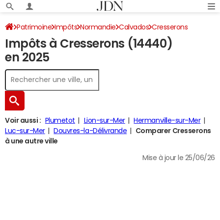
Patrimoine
Impôts
Normandie
Calvados
Cresserons
Impôts à Cresserons (14440)
Impôt sur le revenu
en 2025
Voir aussi :
Plumetot
Lion-sur-Mer
Hermanville-sur-Mer
Luc-sur-Mer
Douvres-la-Délivrande
Comparer Cresserons
à une autre ville
Mise à jour le 25/06/26