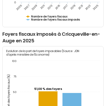
0
2009
2023
2017
2011
2025
2005
2019
2013
2007
2021
2015
Nombre de foyers fiscaux
Nombre de foyers fiscaux imposés
Foyers fiscaux imposés à Cricqueville-en-
Auge en 2025
Evolution de la part de foyers imposables (Source : JDN
d'après ministère de l'Economie)
100
Part des foyers fiscaux (%)
75
51,00 % des foyers
50