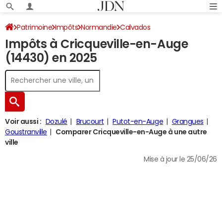
Patrimoine
Impôts
Normandie
Calvados
Impôts à Cricqueville-en-Auge
Cricqueville-en-Auge
Impôt sur le revenu
(14430) en 2025
Voir aussi :
Dozulé
Brucourt
Putot-en-Auge
Grangues
Goustranville
Comparer Cricqueville-en-Auge à une autre
ville
Mise à jour le 25/06/26