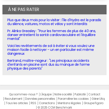
À NE PAS RATER
Plus que deux mois pour la visiter : l'île d'Hydra est le paradis
du silence, voitures, motos et vélos y sont interdits
Pr. Alinka Greasley : "Pour les femmes de plus de 40 ans,
danser entretient la santé cardiovasculaire et l'équilibre
mental"
Voici les revêtements de sol à éviter si vous voulez une
maison facile à nettoyer - un en particulier est même
dangereux
Bertrand, maître-nageur : "Les principaux accidents
d'enfants en piscine sont dus au manque de forme
physique des parents"
Qui sommes-nous ?
L'équipe
Notre société
Publicité
Contact
Recrutement
Données personnelles
Paramétrer les cookies
Gérer Utiq
Tous les articles
RSS
Corrections
Mentions légales
Groupe Figaro
© 2025 CCM Benchmark