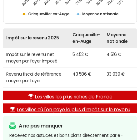
2014
2024
2006
2016
2012
2022
2010
2020
2008
2018
Cricqueville-en-Auge
Moyenne nationale
Cricqueville-
Moyenne
Impôt sur le revenu 2025
en-Auge
nationale
Impôt sur le revenu net
5 452 €
4 516 €
moyen par foyer imposé
Revenu fiscal de référence
43 586 €
33 939 €
moyen par foyer
Les villes les plus riches de France
Les villes où l'on paye le plus d'impôt sur le revenu
A ne pas manquer
Recevez nos astuces et bons plans directement par e-