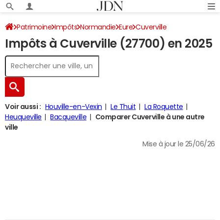
Patrimoine
Impôts
Normandie
Eure
Cuverville
Impôts à Cuverville (27700) en 2025
Impôt sur le revenu
Voir aussi :
Houville-en-Vexin
Le Thuit
La Roquette
Heuqueville
Bacqueville
Comparer Cuverville à une autre
ville
Mise à jour le 25/06/26