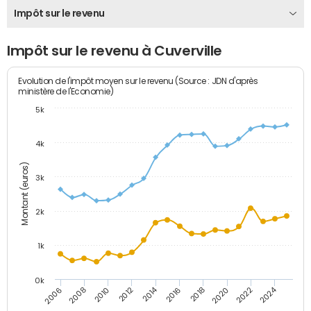
Impôt sur le revenu
Impôt sur le revenu à Cuverville
Evolution de l'impôt moyen sur le revenu (Source : JDN d'après
ministère de l'Economie)
5k
4k
Montant (euros)
3k
2k
1k
0k
2014
2024
2010
2020
2012
2022
2006
2016
2008
2018