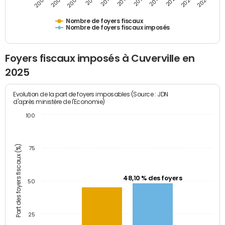
2009
2023
2017
2011
2025
2005
2019
2013
2007
2021
2015
Nombre de foyers fiscaux
Nombre de foyers fiscaux imposés
Foyers fiscaux imposés à Cuverville en
2025
Evolution de la part de foyers imposables (Source : JDN
d'après ministère de l'Economie)
100
Part des foyers fiscaux (%)
75
48,10 % des foyers
50
25