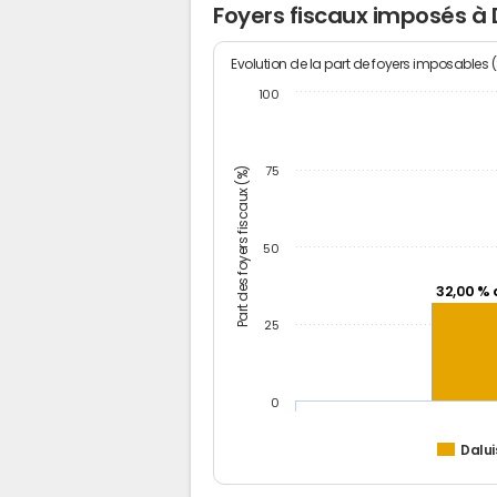
Foyers fiscaux imposés à 
Evolution de la part de foyers imposables 
100
Part des foyers fiscaux (%)
75
50
32,00 % 
25
0
Dalui