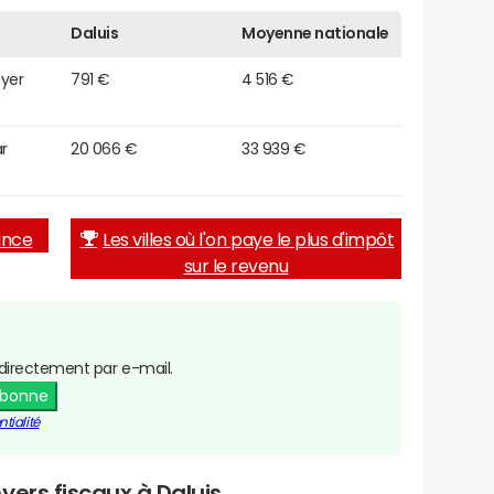
Daluis
Moyenne nationale
oyer
791 €
4 516 €
r
20 066 €
33 939 €
rance
Les villes où l'on paye le plus d'impôt
sur le revenu
directement par e-mail.
abonne
tialité
yers fiscaux à Daluis