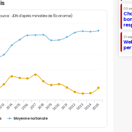
is
03 s
Cha
Source : JDN d'après ministère de l'Economie)
bon
res
21 se
Web
per
2014
2024
013
2015
2016
2017
2018
2019
2020
2021
2022
2023
2025
s
Moyenne nationale