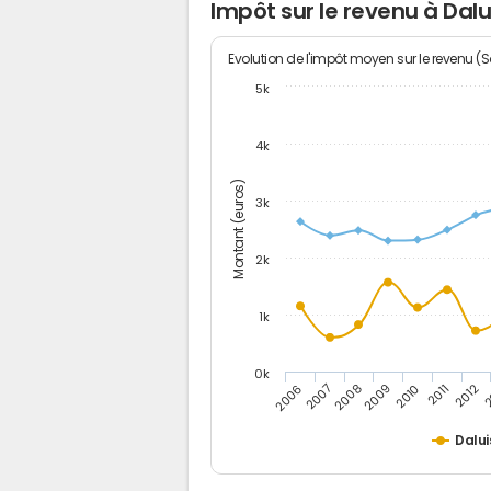
Impôt sur le revenu à Dalu
Evolution de l'impôt moyen sur le revenu (
5k
4k
Montant (euros)
3k
2k
1k
0k
2006
2007
2008
2009
2010
2011
2012
2
Dalui