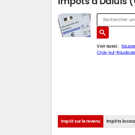
Impôts à Daluis 
Voir aussi :
Sausse
Croix-sur-Roudoul
Impôt sur le revenu
Impôts locau