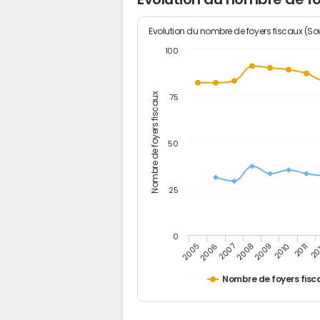
Evolution du nombre de foyers fiscaux (Sou
100
Nombre de foyers fiscaux
75
50
25
0
2005
20
2009
2006
2010
2007
2011
2008
Nombre de foyers fisc