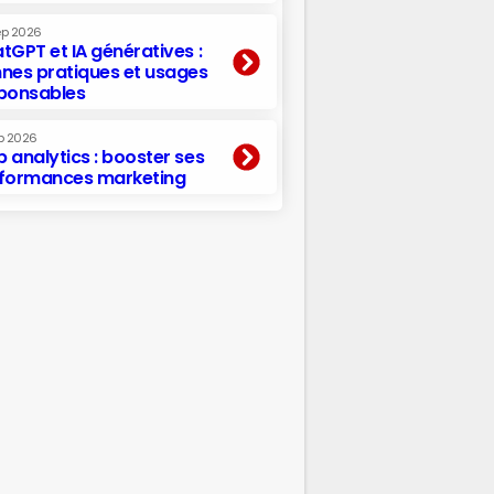
ep 2026
tGPT et IA génératives :
nes pratiques et usages
ponsables
p 2026
 analytics : booster ses
formances marketing