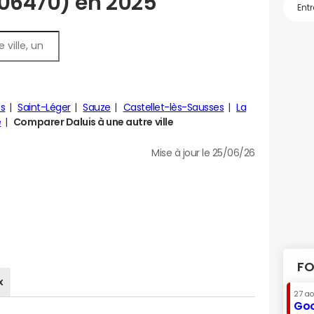
(06470) en 2025
s
Saint-Léger
Sauze
Castellet-lès-Sausses
La
e
Comparer Daluis à une autre ville
Mise à jour le 25/06/26
FO
x
27 a
Goo