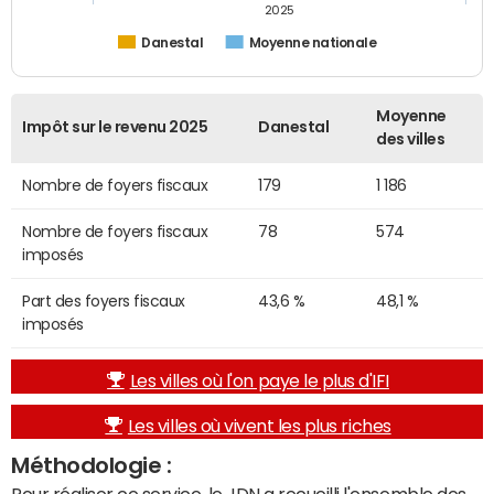
2025
Danestal
Moyenne nationale
Moyenne
Impôt sur le revenu 2025
Danestal
des villes
Nombre de foyers fiscaux
179
1 186
Nombre de foyers fiscaux
78
574
imposés
Part des foyers fiscaux
43,6 %
48,1 %
imposés
Les villes où l'on paye le plus d'IFI
Les villes où vivent les plus riches
Méthodologie :
Pour réaliser ce service, le JDN a recueilli l'ensemble des