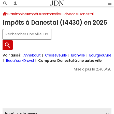
Patrimoine
Impôts
Normandie
Calvados
Danestal
Impôts à Danestal (14430) en 2025
Impôt sur le revenu
Voir aussi :
Annebault
Cresseveuille
Branville
Bourgeauville
Beaufour-Druval
Comparer Danestal à une autre ville
Mise à jour le 25/06/26
Impôt sur le revenu