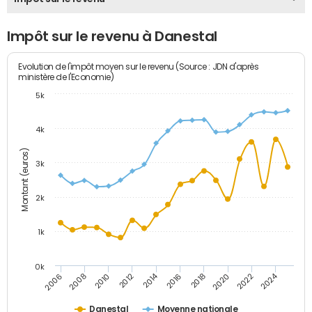
Impôt sur le revenu à Danestal
Evolution de l'impôt moyen sur le revenu (Source : JDN d'après
ministère de l'Economie)
5k
4k
Montant (euros)
3k
2k
1k
0k
2014
2024
2010
2020
2012
2022
2006
2016
2008
2018
Danestal
Moyenne nationale