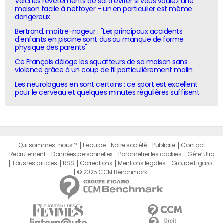
Voici les revêtements de sol à éviter si vous voulez une
maison facile à nettoyer - un en particulier est même
dangereux
Bertrand, maître-nageur : "Les principaux accidents
d'enfants en piscine sont dus au manque de forme
physique des parents"
Ce Français déloge les squatteurs de sa maison sans
violence grâce à un coup de fil particulièrement malin
Les neurologues en sont certains : ce sport est excellent
pour le cerveau et quelques minutes régulières suffisent
Qui sommes-nous ?
L'équipe
Notre société
Publicité
Contact
Recrutement
Données personnelles
Paramétrer les cookies
Gérer Utiq
Tous les articles
RSS
Corrections
Mentions légales
Groupe Figaro
© 2025 CCM Benchmark