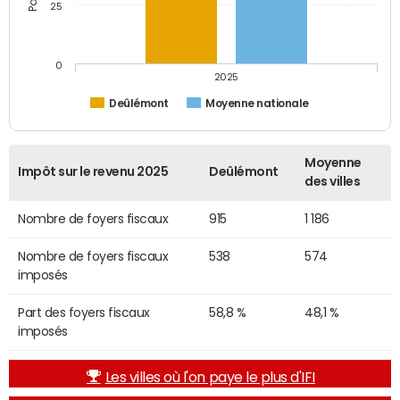
25
0
2025
Deûlémont
Moyenne nationale
Moyenne
Impôt sur le revenu 2025
Deûlémont
des villes
Nombre de foyers fiscaux
915
1 186
Nombre de foyers fiscaux
538
574
imposés
Part des foyers fiscaux
58,8 %
48,1 %
imposés
Les villes où l'on paye le plus d'IFI