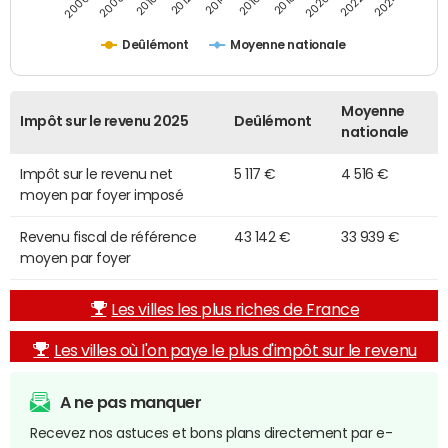
2014
2024
2010
2020
2012
2022
2006
2016
2008
2018
Deûlémont
Moyenne nationale
Moyenne
Impôt sur le revenu 2025
Deûlémont
nationale
Impôt sur le revenu net
5 117 €
4 516 €
moyen par foyer imposé
Revenu fiscal de référence
43 142 €
33 939 €
moyen par foyer
Les villes les plus riches de France
Les villes où l'on paye le plus d'impôt sur le revenu
A ne pas manquer
Recevez nos astuces et bons plans directement par e-