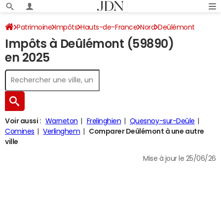
Patrimoine
Impôts
Hauts-de-France
Nord
Deûlémont
Impôts à Deûlémont (59890)
Impôt sur le revenu
en 2025
Voir aussi :
Warneton
Frelinghien
Quesnoy-sur-Deûle
Comines
Verlinghem
Comparer Deûlémont à une autre
ville
Mise à jour le 25/06/26