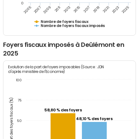
0
2023
2005
2009
2013
2017
2021
2025
2007
2011
2015
2019
Nombre de foyers fiscaux
Nombre de foyers fiscaux imposés
Foyers fiscaux imposés à Deûlémont en
2025
Evolution de la part de foyers imposables (Source : JDN
d'après ministère de l'Economie)
100
Part des foyers fiscaux (%)
75
58,80 % des foyers
48,10 % des foyers
50