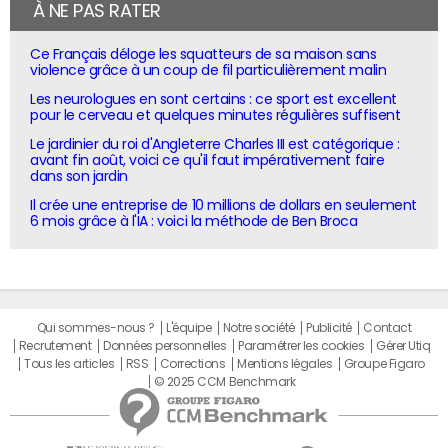
À NE PAS RATER
Ce Français déloge les squatteurs de sa maison sans
violence grâce à un coup de fil particulièrement malin
Les neurologues en sont certains : ce sport est excellent
pour le cerveau et quelques minutes régulières suffisent
Le jardinier du roi d'Angleterre Charles III est catégorique :
avant fin août, voici ce qu'il faut impérativement faire
dans son jardin
Il crée une entreprise de 10 millions de dollars en seulement
6 mois grâce à l'IA : voici la méthode de Ben Broca
Qui sommes-nous ?
L'équipe
Notre société
Publicité
Contact
Recrutement
Données personnelles
Paramétrer les cookies
Gérer Utiq
Tous les articles
RSS
Corrections
Mentions légales
Groupe Figaro
© 2025 CCM Benchmark