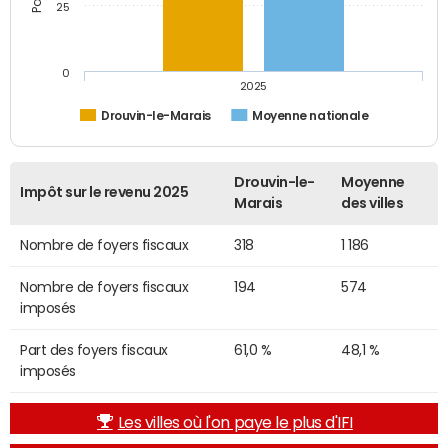
25
0
2025
Drouvin-le-Marais
Moyenne nationale
Drouvin-le-
Moyenne
Impôt sur le revenu 2025
Marais
des villes
Nombre de foyers fiscaux
318
1 186
Nombre de foyers fiscaux
194
574
imposés
Part des foyers fiscaux
61,0 %
48,1 %
imposés
Les villes où l'on paye le plus d'IFI