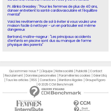
Pr. Alinka Greasley : "Pour les femmes de plus de 40 ans,
danser entretient la santé cardiovasculaire et l'équilibre
mental"
Voici les revêtements de sol à éviter si vous voulez une
maison facile à nettoyer - un en particulier est même
dangereux
Bertrand, maître-nageur : "Les principaux accidents
d'enfants en piscine sont dus au manque de forme
physique des parents"
Qui sommes-nous ?
L'équipe
Notre société
Publicité
Contact
Recrutement
Données personnelles
Paramétrer les cookies
Gérer Utiq
Tous les articles
RSS
Corrections
Mentions légales
Groupe Figaro
© 2025 CCM Benchmark