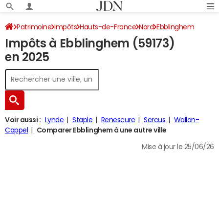
Patrimoine
Impôts
Hauts-de-France
Nord
Ebblinghem
Impôts à Ebblinghem (59173)
Impôt sur le revenu
en 2025
Voir aussi :
Lynde
Staple
Renescure
Sercus
Wallon-
Cappel
Comparer Ebblinghem à une autre ville
Mise à jour le 25/06/26