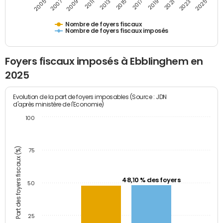
2009
2023
2017
2011
2025
2005
2019
2013
2007
2021
2015
Nombre de foyers fiscaux
Nombre de foyers fiscaux imposés
Foyers fiscaux imposés à Ebblinghem en
2025
Evolution de la part de foyers imposables (Source : JDN
d'après ministère de l'Economie)
100
Part des foyers fiscaux (%)
75
48,10 % des foyers
50
25