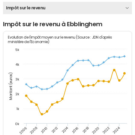
Impôt sur le revenu
Impôt sur le revenu à Ebblinghem
Evolution de l'impôt moyen sur le revenu (Source : JDN d'après
ministère de l'Economie)
5k
4k
Montant (euros)
3k
2k
1k
0k
2014
2024
2010
2020
2012
2022
2006
2016
2008
2018