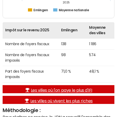
2025
Emlingen
Moyenne nationale
Moyenne
Impôt sur le revenu 2025
Emlingen
des villes
Nombre de foyers fiscaux
138
1 186
Nombre de foyers fiscaux
98
574
imposés
Part des foyers fiscaux
71,0 %
48,1 %
imposés
Les villes où l'on paye le plus d'IFI
Les villes où vivent les plus riches
Méthodologie :
Pour réaliser ce service, le JDN a recueilli l'ensemble des