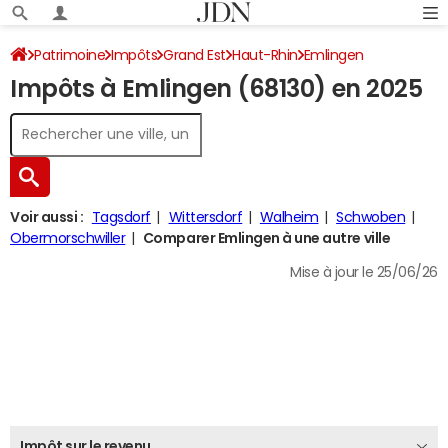
Patrimoine
Impôts
Grand Est
Haut-Rhin
Emlingen
Impôts à Emlingen (68130) en 2025
Impôt sur le revenu
Voir aussi :
Tagsdorf
Wittersdorf
Walheim
Schwoben
Obermorschwiller
Comparer Emlingen à une autre ville
Mise à jour le 25/06/26
Impôt sur le revenu