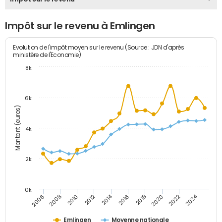
Impôt sur le revenu à Emlingen
Evolution de l'impôt moyen sur le revenu (Source : JDN d'après
ministère de l'Economie)
8k
6k
Montant (euros)
4k
2k
0k
2014
2024
2010
2020
2012
2022
2006
2016
2008
2018
Emlingen
Moyenne nationale