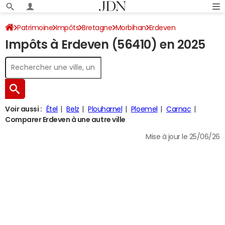
Patrimoine
Impôts
Bretagne
Morbihan
Erdeven
Impôts à Erdeven (56410) en 2025
Impôt sur le revenu
Voir aussi :
Étel
Belz
Plouharnel
Ploemel
Carnac
Comparer Erdeven à une autre ville
Mise à jour le 25/06/26