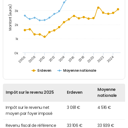
Montant (euros)
3k
2k
1k
0k
2014
2024
2010
2020
2012
2022
2006
2016
2008
2018
Erdeven
Moyenne nationale
Moyenne
Impôt sur le revenu 2025
Erdeven
nationale
Impôt sur le revenu net
3 081 €
4 516 €
moyen par foyer imposé
Revenu fiscal de référence
33 106 €
33 939 €