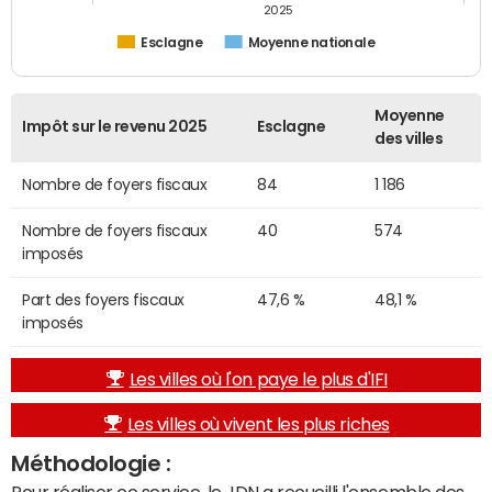
2025
Esclagne
Moyenne nationale
Moyenne
Impôt sur le revenu 2025
Esclagne
des villes
Nombre de foyers fiscaux
84
1 186
Nombre de foyers fiscaux
40
574
imposés
Part des foyers fiscaux
47,6 %
48,1 %
imposés
Les villes où l'on paye le plus d'IFI
Les villes où vivent les plus riches
Méthodologie :
Pour réaliser ce service, le JDN a recueilli l'ensemble des