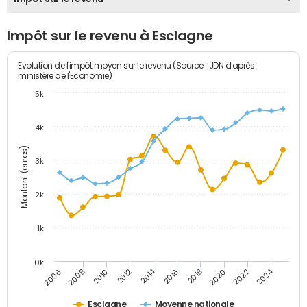
Impôt sur le revenu à Esclagne
Evolution de l'impôt moyen sur le revenu (Source : JDN d'après
ministère de l'Economie)
5k
4k
Montant (euros)
3k
2k
1k
0k
2014
2024
2010
2020
2012
2022
2006
2016
2008
2018
Esclagne
Moyenne nationale