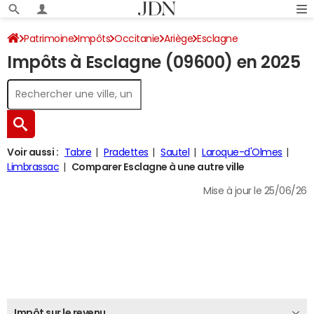
Patrimoine
Impôts
Occitanie
Ariège
Esclagne
Impôts à Esclagne (09600) en 2025
Impôt sur le revenu
Voir aussi :
Tabre
Pradettes
Sautel
Laroque-d'Olmes
Limbrassac
Comparer Esclagne à une autre ville
Mise à jour le 25/06/26
Impôt sur le revenu