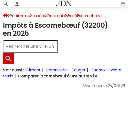
Patrimoine
Impôts
Occitanie
Gers
Escornebœuf
Impôts à Escornebœuf (32200)
Impôt sur le revenu
en 2025
Voir aussi :
Gimont
Catonvielle
Touget
Giscaro
Sainte-
Marie
Comparer Escornebœuf à une autre ville
Mise à jour le 25/06/26