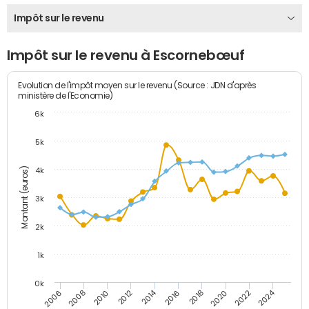
Impôt sur le revenu
Impôt sur le revenu à Escornebœuf
Evolution de l'impôt moyen sur le revenu (Source : JDN d'après
ministère de l'Economie)
6k
5k
Montant (euros)
4k
3k
2k
1k
0k
2014
2024
2010
2020
2012
2022
2006
2016
2008
2018