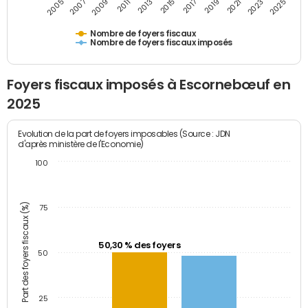
2009
2023
2017
2011
2025
2005
2019
2013
2007
2021
2015
Nombre de foyers fiscaux
Nombre de foyers fiscaux imposés
Foyers fiscaux imposés à Escornebœuf en
2025
Evolution de la part de foyers imposables (Source : JDN
d'après ministère de l'Economie)
100
Part des foyers fiscaux (%)
75
50,30 % des foyers
50
25