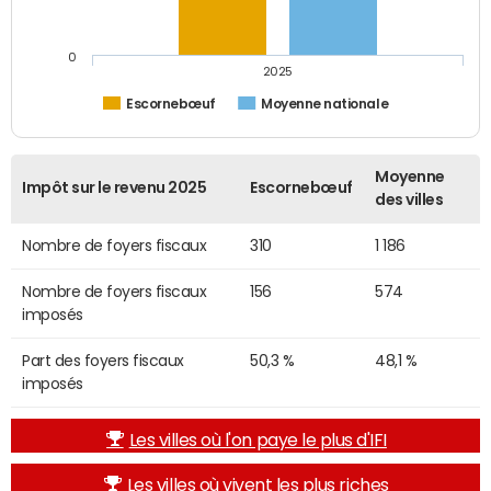
0
2025
Escornebœuf
Moyenne nationale
Moyenne
Impôt sur le revenu 2025
Escornebœuf
des villes
Nombre de foyers fiscaux
310
1 186
Nombre de foyers fiscaux
156
574
imposés
Part des foyers fiscaux
50,3 %
48,1 %
imposés
Les villes où l'on paye le plus d'IFI
Les villes où vivent les plus riches