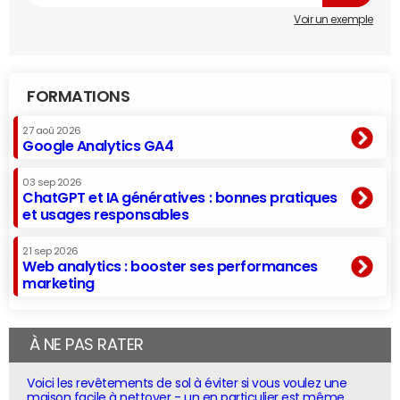
Voir un exemple
FORMATIONS
27 aoû 2026
Google Analytics GA4
03 sep 2026
ChatGPT et IA génératives : bonnes pratiques
et usages responsables
21 sep 2026
Web analytics : booster ses performances
marketing
À NE PAS RATER
Voici les revêtements de sol à éviter si vous voulez une
maison facile à nettoyer - un en particulier est même