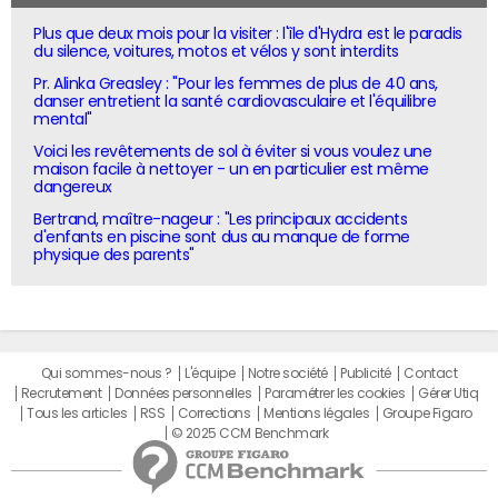
Plus que deux mois pour la visiter : l'île d'Hydra est le paradis
du silence, voitures, motos et vélos y sont interdits
Pr. Alinka Greasley : "Pour les femmes de plus de 40 ans,
danser entretient la santé cardiovasculaire et l'équilibre
mental"
Voici les revêtements de sol à éviter si vous voulez une
maison facile à nettoyer - un en particulier est même
dangereux
Bertrand, maître-nageur : "Les principaux accidents
d'enfants en piscine sont dus au manque de forme
physique des parents"
Qui sommes-nous ?
L'équipe
Notre société
Publicité
Contact
Recrutement
Données personnelles
Paramétrer les cookies
Gérer Utiq
Tous les articles
RSS
Corrections
Mentions légales
Groupe Figaro
© 2025 CCM Benchmark