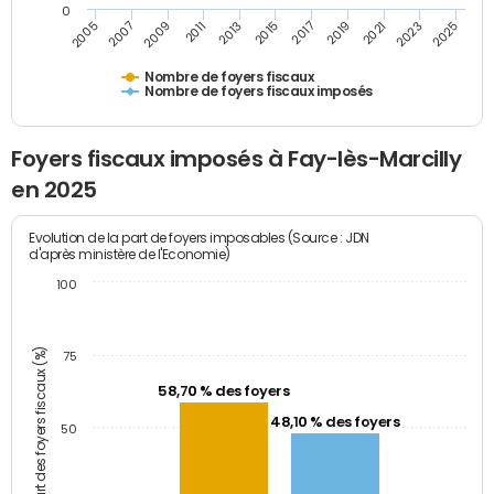
0
2007
2013
2019
2025
2005
2011
2017
2023
2009
2015
2021
Nombre de foyers fiscaux
Nombre de foyers fiscaux imposés
Foyers fiscaux imposés à Fay-lès-Marcilly
en 2025
Evolution de la part de foyers imposables (Source : JDN
d'après ministère de l'Economie)
100
Part des foyers fiscaux (%)
75
58,70 % des foyers
48,10 % des foyers
50