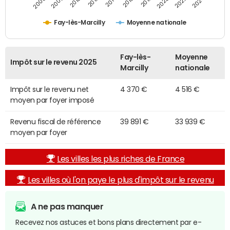
2014
2024
2010
2020
2012
2022
2006
2016
2008
2018
Fay-lès-Marcilly
Moyenne nationale
Fay-lès-
Moyenne
Impôt sur le revenu 2025
Marcilly
nationale
Impôt sur le revenu net
4 370 €
4 516 €
moyen par foyer imposé
Revenu fiscal de référence
39 891 €
33 939 €
moyen par foyer
Les villes les plus riches de France
Les villes où l'on paye le plus d'impôt sur le revenu
A ne pas manquer
Recevez nos astuces et bons plans directement par e-