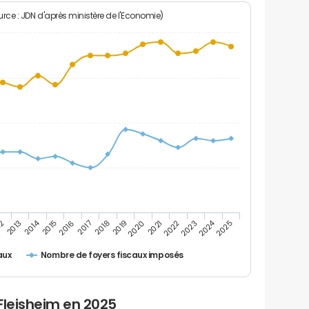
rce : JDN d'après ministère de l'Economie)
2024
2014
2022
2020
2018
2016
12
2025
2023
2021
2019
2017
2015
2013
Nombre de foyers fiscaux imposés
aux
Fleisheim en 2025