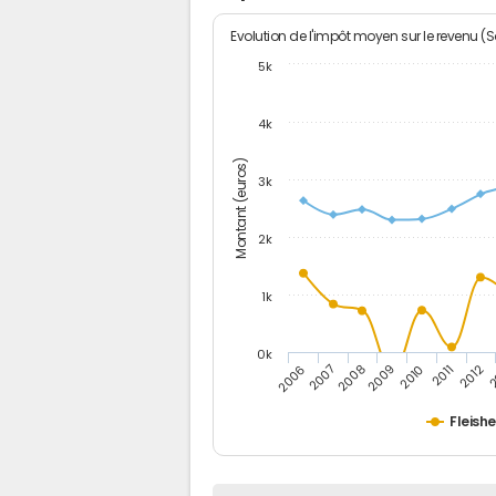
Evolution de l'impôt moyen sur le revenu (
5k
4k
Montant (euros)
3k
2k
1k
0k
2006
2007
2008
2009
2010
2011
2012
2
Fleish