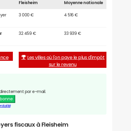
Fleisheim
Moyenne nationale
oyer
3 000 €
4 516 €
r
32 459 €
33 939 €
rance
Les villes où l'on paye le plus d'impôt
sur le revenu
directement par e-mail.
abonne
tialité
yers fiscaux à Fleisheim