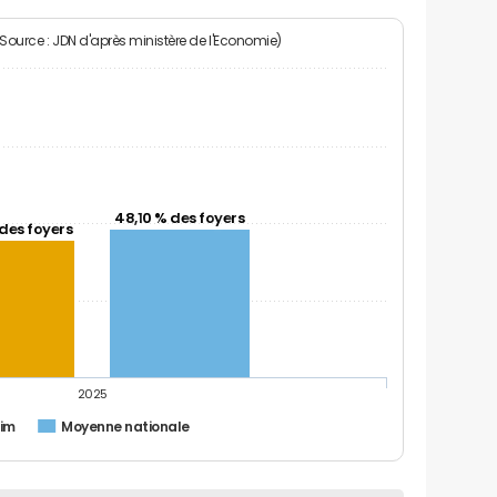
(Source : JDN d'après ministère de l'Economie)
48,10 % des foyers
des foyers
2025
eim
Moyenne nationale