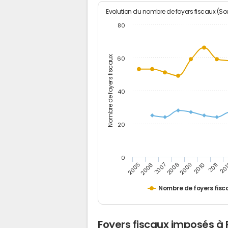
Evolution du nombre de foyers fiscaux (Sou
80
Nombre de foyers fiscaux
60
40
20
0
2011
2009
2007
2005
20
2010
2008
2006
Nombre de foyers fisc
Foyers fiscaux imposés à 