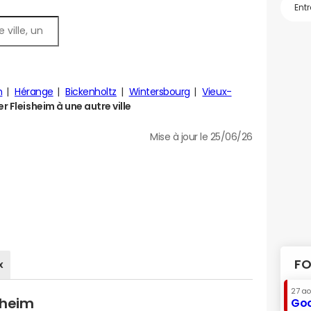
m
Hérange
Bickenholtz
Wintersbourg
Vieux-
 Fleisheim à une autre ville
Mise à jour le 25/06/26
FO
x
27 a
sheim
Goo