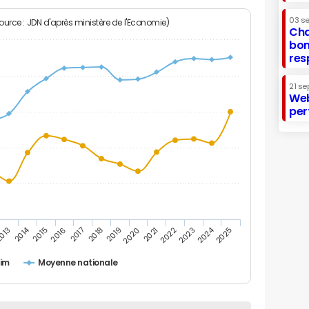
03 s
Source : JDN d'après ministère de l'Economie)
Cha
bon
res
21 se
Web
per
2014
2024
013
2015
2016
2017
2018
2019
2020
2021
2022
2023
2025
eim
Moyenne nationale