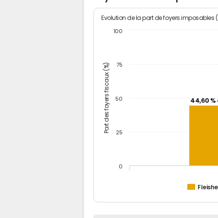
Evolution de la part de foyers imposables 
100
Part des foyers fiscaux (%)
75
50
44,60 % 
25
0
Fleish