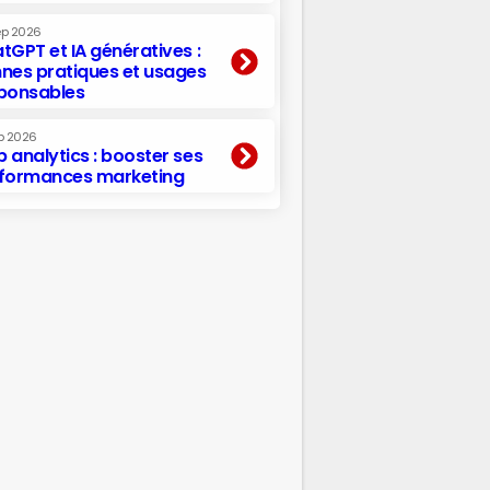
ep 2026
tGPT et IA génératives :
nes pratiques et usages
ponsables
p 2026
 analytics : booster ses
formances marketing