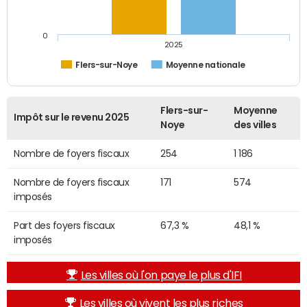
0
2025
Flers-sur-Noye
Moyenne nationale
Flers-sur-
Moyenne
Impôt sur le revenu 2025
Noye
des villes
Nombre de foyers fiscaux
254
1 186
Nombre de foyers fiscaux
171
574
imposés
Part des foyers fiscaux
67,3 %
48,1 %
imposés
Les villes où l'on paye le plus d'IFI
Les villes où vivent les plus riches