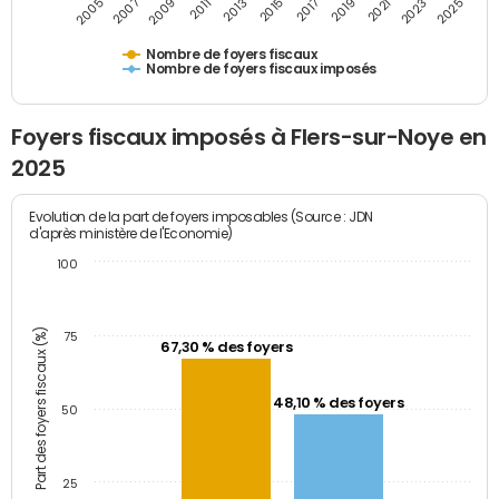
2009
2023
2017
2011
2025
2005
2019
2013
2007
2021
2015
Nombre de foyers fiscaux
Nombre de foyers fiscaux imposés
Foyers fiscaux imposés à Flers-sur-Noye en
2025
Evolution de la part de foyers imposables (Source : JDN
d'après ministère de l'Economie)
100
Part des foyers fiscaux (%)
75
67,30 % des foyers
48,10 % des foyers
50
25