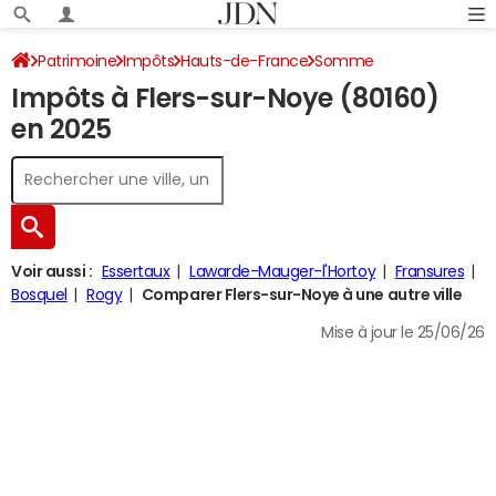
Patrimoine
Impôts
Hauts-de-France
Somme
Impôts à Flers-sur-Noye (80160)
Flers-sur-Noye
Impôt sur le revenu
en 2025
Voir aussi :
Essertaux
Lawarde-Mauger-l'Hortoy
Fransures
Bosquel
Rogy
Comparer Flers-sur-Noye à une autre ville
Mise à jour le 25/06/26