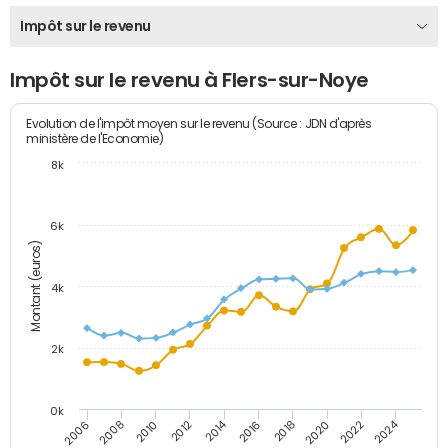
Impôt sur le revenu
Impôt sur le revenu à Flers-sur-Noye
Evolution de l'impôt moyen sur le revenu (Source : JDN d'après
ministère de l'Economie)
8k
6k
Montant (euros)
4k
2k
0k
2014
2024
2010
2020
2012
2022
2006
2016
2008
2018