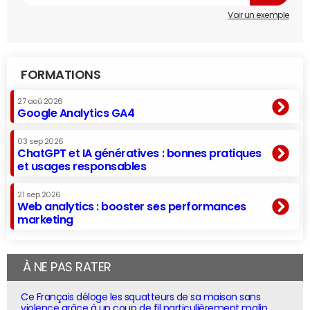
Voir un exemple
FORMATIONS
27 aoû 2026
Google Analytics GA4
03 sep 2026
ChatGPT et IA génératives : bonnes pratiques
et usages responsables
21 sep 2026
Web analytics : booster ses performances
marketing
À NE PAS RATER
Ce Français déloge les squatteurs de sa maison sans
violence grâce à un coup de fil particulièrement malin