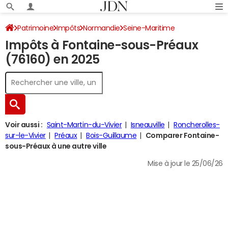
Patrimoine
Impôts
Normandie
Seine-Maritime
Impôts à Fontaine-sous-Préaux
Fontaine-sous-Préaux
Impôt sur le revenu
(76160) en 2025
Voir aussi :
Saint-Martin-du-Vivier
Isneauville
Roncherolles-
sur-le-Vivier
Préaux
Bois-Guillaume
Comparer Fontaine-
sous-Préaux à une autre ville
Mise à jour le 25/06/26