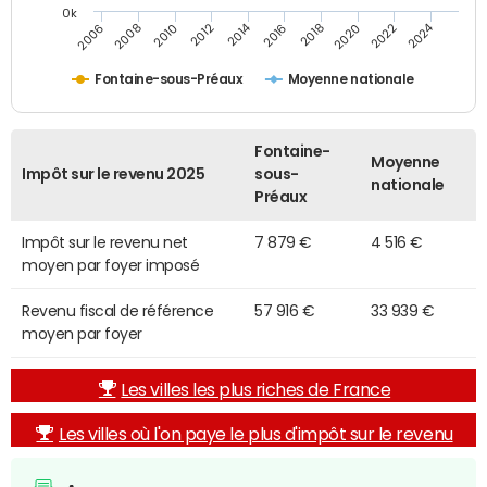
0k
2014
2024
2010
2020
2006
2016
2012
2022
2008
2018
Fontaine-sous-Préaux
Moyenne nationale
Fontaine-
Moyenne
Impôt sur le revenu 2025
sous-
nationale
Préaux
Impôt sur le revenu net
7 879 €
4 516 €
moyen par foyer imposé
Revenu fiscal de référence
57 916 €
33 939 €
moyen par foyer
Les villes les plus riches de France
Les villes où l'on paye le plus d'impôt sur le revenu