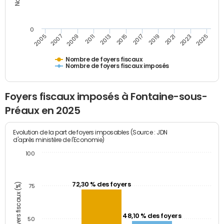
0
2009
2023
2017
2011
2025
2005
2019
2013
2007
2021
2015
Nombre de foyers fiscaux
Nombre de foyers fiscaux imposés
Foyers fiscaux imposés à Fontaine-sous-
Préaux en 2025
Evolution de la part de foyers imposables (Source : JDN
d'après ministère de l'Economie)
100
72,30 % des foyers
Part des foyers fiscaux (%)
75
48,10 % des foyers
50