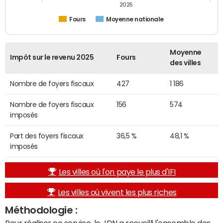
2025
Fours
Moyenne nationale
Moyenne
Impôt sur le revenu 2025
Fours
des villes
Nombre de foyers fiscaux
427
1 186
Nombre de foyers fiscaux
156
574
imposés
Part des foyers fiscaux
36,5 %
48,1 %
imposés
Les villes où l'on paye le plus d'IFI
Les villes où vivent les plus riches
Méthodologie :
Pour réaliser ce service, le JDN a recueilli l'ensemble des