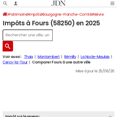
Patrimoine
Impôts
Bourgogne-Franche-Comté
Nièvre
Impôts à Fours (58250) en 2025
Fours
Impôt sur le revenu
Voir aussi :
Thaix
Montambert
Rémilly
La Nocle-Maulaix
Cercy-la-Tour
Comparer Fours à une autre ville
Mise à jour le 25/06/26
Impôt sur le revenu