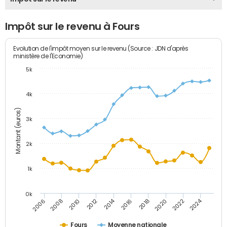
Impôt sur le revenu à Fours
Evolution de l'impôt moyen sur le revenu (Source : JDN d'après
ministère de l'Economie)
5k
4k
Montant (euros)
3k
2k
1k
0k
2014
2024
2010
2020
2012
2022
2006
2016
2008
2018
Fours
Moyenne nationale