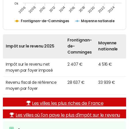
0k
2014
2024
2010
2020
2012
2022
2006
2016
2008
2018
Frontignan-de-Comminges
Moyenne nationale
Frontignan-
Moyenne
Impôt sur le revenu 2025
de-
nationale
Comminges
Impôt sur le revenu net
2 407 €
4 516 €
moyen par foyer imposé
Revenu fiscal de référence
28 637 €
33 939 €
moyen par foyer
Les villes les plus riches de France
Les villes où l'on paye le plus d'impôt sur le revenu