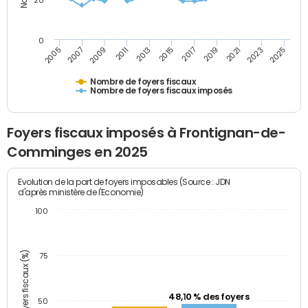
20
0
2007
2013
2019
2025
2005
2011
2017
2023
2009
2015
2021
Nombre de foyers fiscaux
Nombre de foyers fiscaux imposés
Foyers fiscaux imposés à Frontignan-de-
Comminges en 2025
Evolution de la part de foyers imposables (Source : JDN
d'après ministère de l'Economie)
100
Part des foyers fiscaux (%)
75
48,10 % des foyers
50