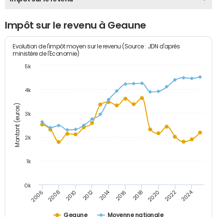
Impôt sur le revenu à Geaune
Evolution de l'impôt moyen sur le revenu (Source : JDN d'après
ministère de l'Economie)
5k
4k
Montant (euros)
3k
2k
1k
0k
2014
2024
2010
2020
2012
2022
2006
2016
2008
2018
Geaune
Moyenne nationale