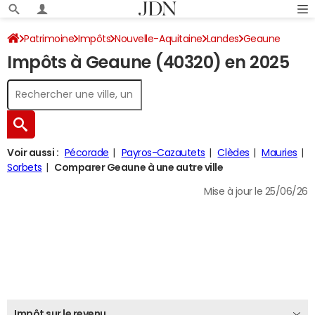
Patrimoine
Impôts
Nouvelle-Aquitaine
Landes
Geaune
Impôts à Geaune (40320) en 2025
Impôt sur le revenu
Voir aussi :
Pécorade
Payros-Cazautets
Clèdes
Mauries
Sorbets
Comparer Geaune à une autre ville
Mise à jour le 25/06/26
Impôt sur le revenu