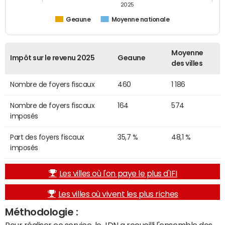
2025
Geaune
Moyenne nationale
Moyenne
Impôt sur le revenu 2025
Geaune
des villes
Nombre de foyers fiscaux
460
1 186
Nombre de foyers fiscaux
164
574
imposés
Part des foyers fiscaux
35,7 %
48,1 %
imposés
Les villes où l'on paye le plus d'IFI
Les villes où vivent les plus riches
Méthodologie :
Pour réaliser ce service, le JDN a recueilli l'ensemble des