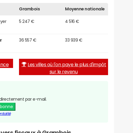
Grambois
Moyenne nationale
oyer
5 247 €
4 516 €
r
36 557 €
33 939 €
rance
Les villes où l'on paye le plus d'impôt
sur le revenu
directement par e-mail.
abonne
tialité
oyers fiscaux à Grambois