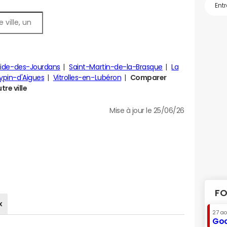
tide-des-Jourdans
Saint-Martin-de-la-Brasque
La
ypin-d'Aigues
Vitrolles-en-Lubéron
Comparer
re ville
Mise à jour le 25/06/26
FO
x
27 a
Goo