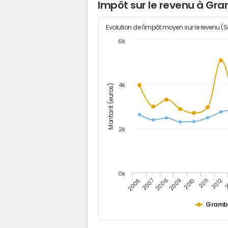
Impôt sur le revenu à Gr
Evolution de l'impôt moyen sur le revenu (
6k
4k
Montant (euros)
2k
0k
2006
2007
2008
2009
2010
2011
2012
2
Gramb