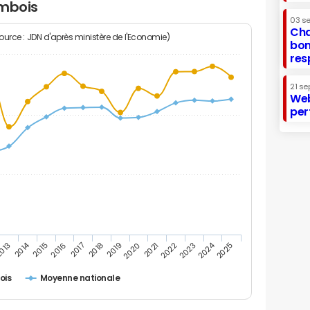
ambois
03 s
Cha
Source : JDN d'après ministère de l'Economie)
bon
res
21 se
Web
per
2014
2024
013
2015
2016
2017
2018
2019
2020
2021
2022
2023
2025
ois
Moyenne nationale