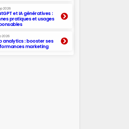
ep 2026
tGPT et IA génératives :
nes pratiques et usages
ponsables
p 2026
 analytics : booster ses
formances marketing