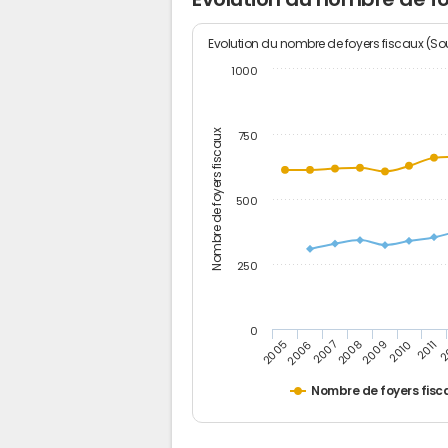
Evolution du nombre de foyers fiscaux (Sou
1000
Nombre de foyers fiscaux
750
500
250
0
2
2011
2010
2009
2008
2007
2006
2005
Nombre de foyers fisc