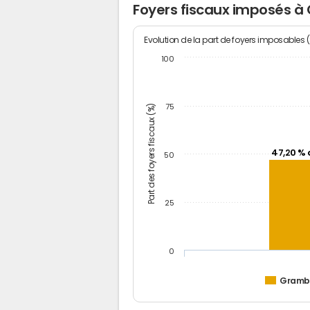
Foyers fiscaux imposés à
Evolution de la part de foyers imposables 
100
Part des foyers fiscaux (%)
75
47,20 % 
50
25
0
Gramb