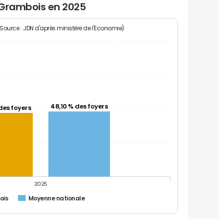
 Grambois en 2025
(Source : JDN d'après ministère de l'Economie)
48,10 % des foyers
des foyers
2025
ois
Moyenne nationale