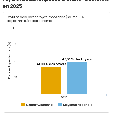
en 2025
Evolution de la part de foyers imposables (Source : JDN
d'après ministère de l'Economie)
100
Part des foyers fiscaux (%)
75
48,10 % des foyers
50
41,00 % des foyers
25
0
2025
Grand-Couronne
Moyenne nationale