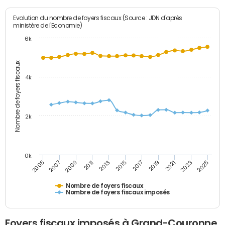
Evolution du nombre de foyers fiscaux (Source : JDN d'après
ministère de l'Economie)
6k
Nombre de foyers fiscaux
4k
2k
0k
2005
2013
2021
2011
2019
2009
2017
2025
2007
2015
2023
Nombre de foyers fiscaux
Nombre de foyers fiscaux imposés
Foyers fiscaux imposés à Grand-Couronne