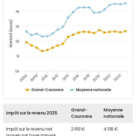
4k
Montant (euros)
3k
2k
1k
0k
2014
2024
2010
2020
2012
2022
2006
2016
2008
2018
Grand-Couronne
Moyenne nationale
Grand-
Moyenne
Impôt sur le revenu 2025
Couronne
nationale
Impôt sur le revenu net
2 651 €
4 516 €
moyen par foyer imposé