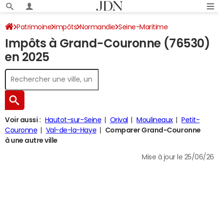
Patrimoine
Impôts
Normandie
Seine-Maritime
Impôts à Grand-Couronne (76530)
Grand-Couronne
Impôt sur le revenu
en 2025
Voir aussi :
Hautot-sur-Seine
Orival
Moulineaux
Petit-
Couronne
Val-de-la-Haye
Comparer Grand-Couronne
à une autre ville
Mise à jour le 25/06/26