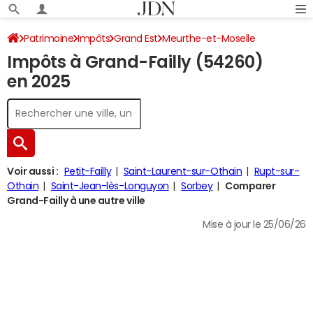
Patrimoine
Impôts
Grand Est
Meurthe-et-Moselle
Impôts à Grand-Failly (54260)
Grand-Failly
Impôt sur le revenu
en 2025
Voir aussi :
Petit-Failly
Saint-Laurent-sur-Othain
Rupt-sur-
Othain
Saint-Jean-lès-Longuyon
Sorbey
Comparer
Grand-Failly à une autre ville
Mise à jour le 25/06/26