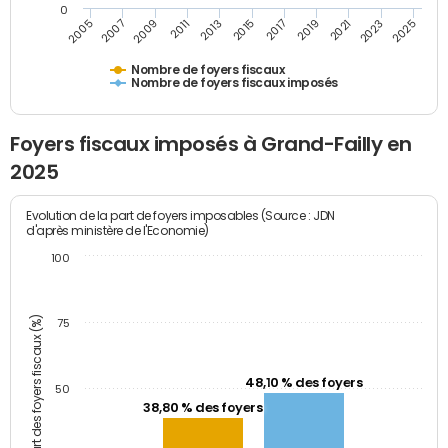
0
2009
2023
2017
2011
2025
2005
2019
2013
2007
2021
2015
Nombre de foyers fiscaux
Nombre de foyers fiscaux imposés
Foyers fiscaux imposés à Grand-Failly en
2025
Evolution de la part de foyers imposables (Source : JDN
d'après ministère de l'Economie)
100
Part des foyers fiscaux (%)
75
48,10 % des foyers
50
38,80 % des foyers