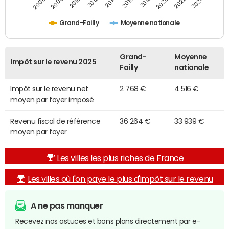
2014
2024
2010
2020
2012
2022
2006
2016
2008
2018
Grand-Failly
Moyenne nationale
Grand-
Moyenne
Impôt sur le revenu 2025
Failly
nationale
Impôt sur le revenu net
2 768 €
4 516 €
moyen par foyer imposé
Revenu fiscal de référence
36 264 €
33 939 €
moyen par foyer
Les villes les plus riches de France
Les villes où l'on paye le plus d'impôt sur le revenu
A ne pas manquer
Recevez nos astuces et bons plans directement par e-