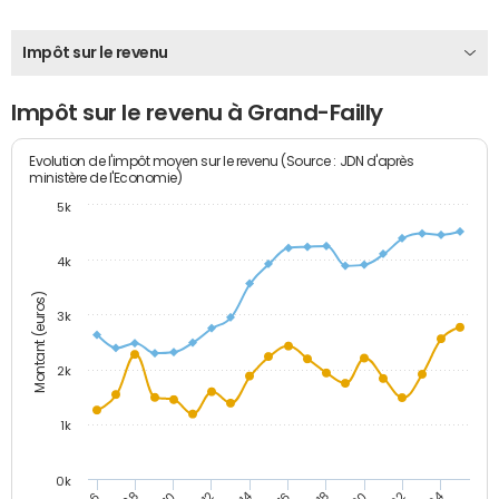
Impôt sur le revenu
Impôt sur le revenu à Grand-Failly
Evolution de l'impôt moyen sur le revenu (Source : JDN d'après
ministère de l'Economie)
5k
4k
Montant (euros)
3k
2k
1k
0k