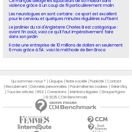
Ce Français déloge les squatteurs de sa maison sans
violence grâce à un coup de fil particulièrement malin
Les neurologues en sont certains : ce sport est excellent
pour le cerveau et quelques minutes régulières suffisent
Le jardinier du roi d'Angleterre Charles III est catégorique :
avant fin août, voici ce qu'il faut impérativement faire
dans son jardin
Il crée une entreprise de 10 millions de dollars en seulement
6 mois grâce à l'IA : voici la méthode de Ben Broca
Qui sommes-nous ?
L'équipe
Notre société
Publicité
Contact
Recrutement
Données personnelles
Paramétrer les cookies
Gérer Utiq
Tous les articles
RSS
Corrections
Mentions légales
Groupe Figaro
© 2025 CCM Benchmark