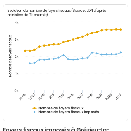
Evolution du nombre de foyers fiscaux (Source : JDN d'après
ministère de l'Economie)
4k
Nombre de foyers fiscaux
3k
2k
1k
0k
2005
2013
2021
2011
2019
2009
2017
2025
2007
2015
2023
Nombre de foyers fiscaux
Nombre de foyers fiscaux imposés
Foyers fiscaux imposés à Grézieu-la-