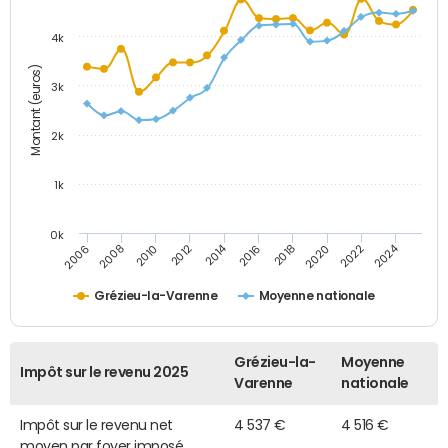
4k
Montant (euros)
3k
2k
1k
0k
2014
2024
2010
2020
2012
2022
2006
2016
2008
2018
Grézieu-la-Varenne
Moyenne nationale
Grézieu-la-
Moyenne
Impôt sur le revenu 2025
Varenne
nationale
Impôt sur le revenu net
4 537 €
4 516 €
moyen par foyer imposé