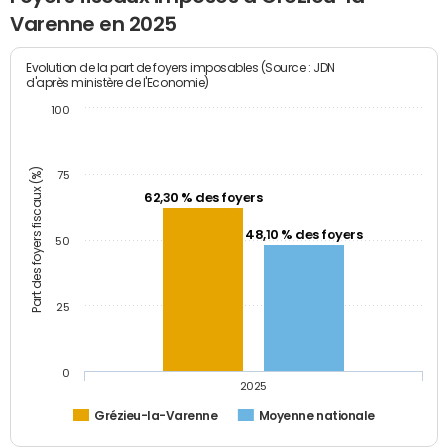
Varenne en 2025
Evolution de la part de foyers imposables (Source : JDN
d'après ministère de l'Economie)
100
Part des foyers fiscaux (%)
75
62,30 % des foyers
48,10 % des foyers
50
25
0
2025
Grézieu-la-Varenne
Moyenne nationale