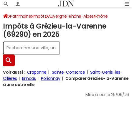
Patrimoine
Impôts
Auvergne-Rhône-Alpes
Rhône
Impôts à Grézieu-la-Varenne
Grézieu-la-Varenne
Impôt sur le revenu
(69290) en 2025
Voir aussi :
Craponne
Sainte-Consorce
Saint-Genis-les-
Ollières
Brindas
Pollionnay
Comparer Grézieu-la-Varenne
à une autre ville
Mise à jour le 25/06/26