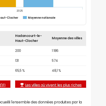
2025
aut-Clocher
Moyenne nationale
Hadancourt-le-
Moyenne des villes
Haut-Clocher
200
1 186
131
574
65,5 %
48,1 %
'IFI
Les villes où vivent les plus riches
recueilli l'ensemble des données produites par la