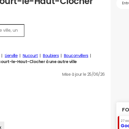
ourt-le-Haut-Clocher
Lierville
Nucourt
Boubiers
Bouconvillers
rt-le-Haut-Clocher à une autre ville
Mise à jour le 25/06/26
FO
27 a
Goo
x