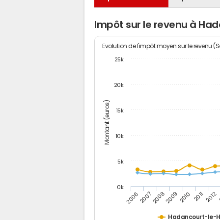
Impôt sur le revenu à Ha
Evolution de l'impôt moyen sur le revenu (
25k
20k
Montant (euros)
15k
10k
5k
0k
2007
2012
2006
2011
2010
2009
2008
Hadancourt-le-H