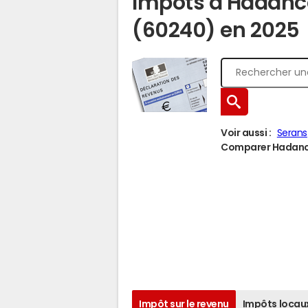
Impôts à Hadanc
(60240) en 2025
Voir aussi :
Serans
Comparer Hadancou
Impôt sur le revenu
Impôts locau