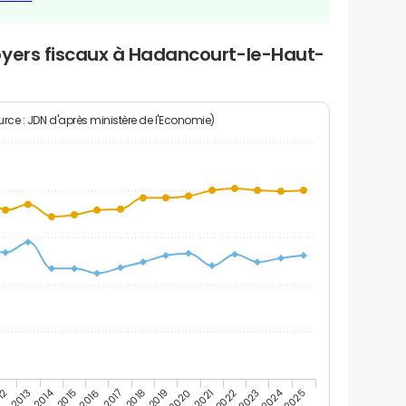
oyers fiscaux à Hadancourt-le-Haut-
rce : JDN d'après ministère de l'Economie)
2024
2014
12
2019
2016
2023
2013
2020
2017
2021
2018
2025
2015
2022