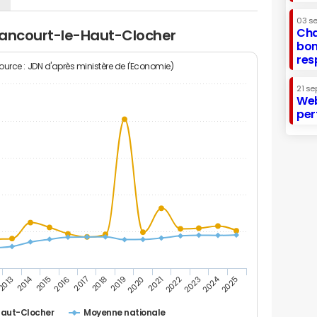
03 s
Cha
dancourt-le-Haut-Clocher
bon
res
Source : JDN d'après ministère de l'Economie)
21 se
Web
per
2014
2024
2017
2022
2016
2021
2015
2020
2025
2019
2013
2018
2023
aut-Clocher
Moyenne nationale