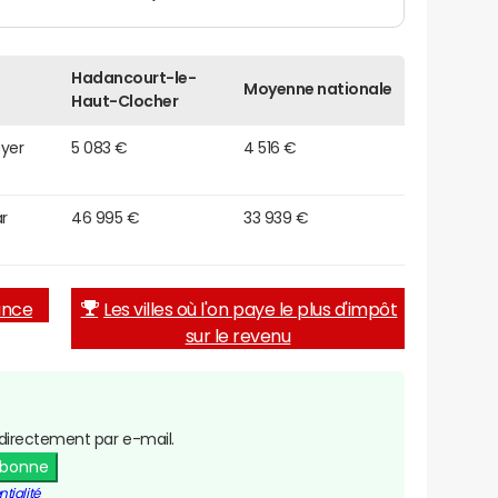
Hadancourt-le-
Moyenne nationale
Haut-Clocher
oyer
5 083 €
4 516 €
r
46 995 €
33 939 €
rance
Les villes où l'on paye le plus d'impôt
sur le revenu
directement par e-mail.
abonne
tialité