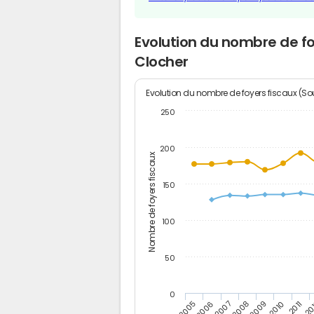
Evolution du nombre de f
Clocher
Evolution du nombre de foyers fiscaux (Sou
250
200
Nombre de foyers fiscaux
150
100
50
0
2005
20
2009
2006
2010
2007
2011
2008