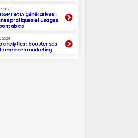
ep 2026
tGPT et IA génératives :
nes pratiques et usages
ponsables
p 2026
 analytics : booster ses
formances marketing