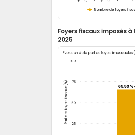
Nombre de foyers fisc
Foyers fiscaux imposés à
2025
Evolution de la part de foyers imposables 
100
Part des foyers fiscaux (%)
75
65,50 % 
50
25