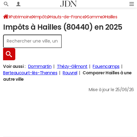
Patrimoine
Impôts
Hauts-de-France
Somme
Hailles
Impôts à Hailles (80440) en 2025
Impôt sur le revenu
Voir aussi :
Dommartin
Thézy-Glimont
Fouencamps
Berteaucourt-lès-Thennes
Rouvrel
Comparer Hailles à une
autre ville
Mise à jour le 25/06/26