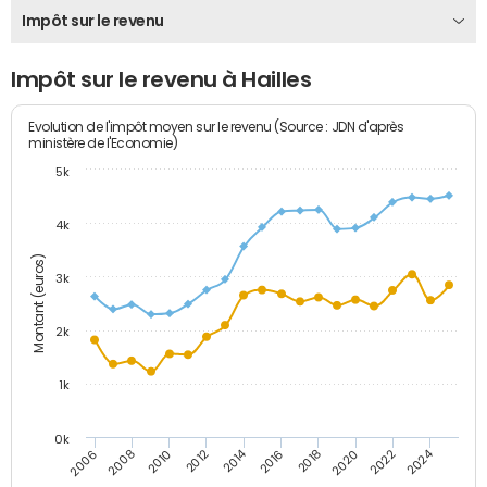
Impôt sur le revenu
Impôt sur le revenu à Hailles
Evolution de l'impôt moyen sur le revenu (Source : JDN d'après
ministère de l'Economie)
5k
4k
Montant (euros)
3k
2k
1k
0k
2014
2024
2010
2020
2012
2022
2006
2016
2008
2018