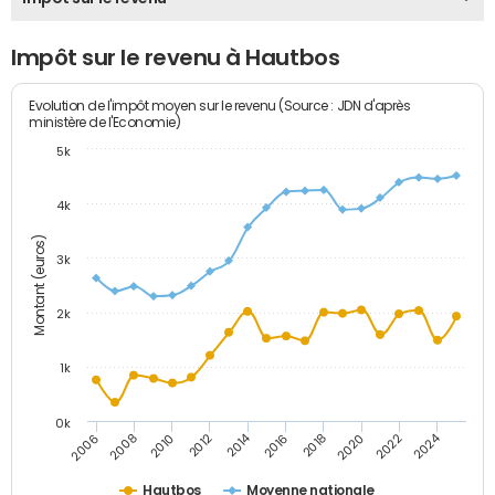
Impôt sur le revenu à Hautbos
Evolution de l'impôt moyen sur le revenu (Source : JDN d'après
ministère de l'Economie)
5k
4k
Montant (euros)
3k
2k
1k
0k
2014
2024
2010
2020
2012
2022
2006
2016
2008
2018
Hautbos
Moyenne nationale