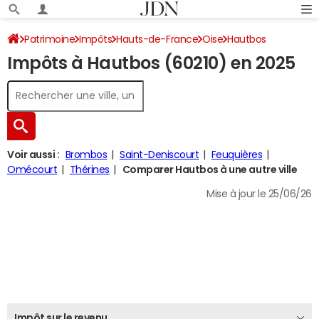
Patrimoine
Impôts
Hauts-de-France
Oise
Hautbos
Impôts à Hautbos (60210) en 2025
Impôt sur le revenu
Voir aussi :
Brombos
Saint-Deniscourt
Feuquières
Omécourt
Thérines
Comparer Hautbos à une autre ville
Mise à jour le 25/06/26
Impôt sur le revenu