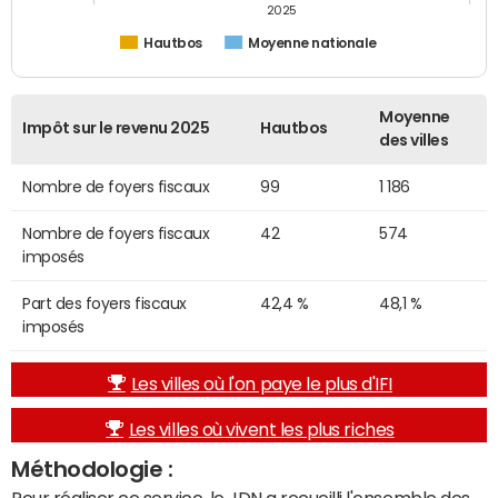
2025
Hautbos
Moyenne nationale
Moyenne
Impôt sur le revenu 2025
Hautbos
des villes
Nombre de foyers fiscaux
99
1 186
Nombre de foyers fiscaux
42
574
imposés
Part des foyers fiscaux
42,4 %
48,1 %
imposés
Les villes où l'on paye le plus d'IFI
Les villes où vivent les plus riches
Méthodologie :
Pour réaliser ce service, le JDN a recueilli l'ensemble des