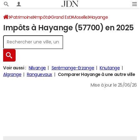
Patrimoine
Impôts
Grand Est
Moselle
Hayange
Impôts à Hayange (57700) en 2025
Impôt sur le revenu
Voir aussi :
Nilvange
Serémange-Erzange
Knutange
Algrange
Ranguevaux
Comparer Hayange à une autre ville
Mise à jour le 25/06/26