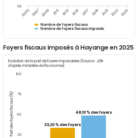
0k
2017
2019
2021
2023
2025
2005
2007
2009
2011
2013
2015
Nombre de foyers fiscaux
Nombre de foyers fiscaux imposés
Foyers fiscaux imposés à Hayange en 2025
Evolution de la part de foyers imposables (Source : JDN
d'après ministère de l'Economie)
100
Part des foyers fiscaux (%)
75
48,10 % des foyers
50
33,20 % des foyers
25