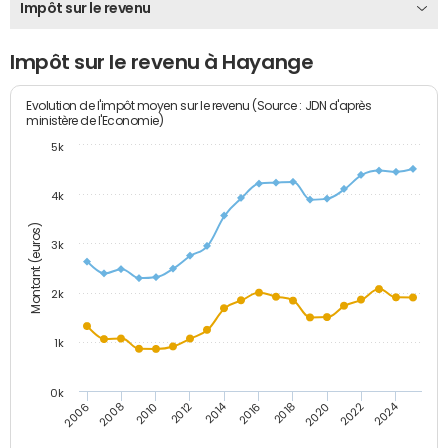
Impôt sur le revenu
Impôt sur le revenu à Hayange
Evolution de l'impôt moyen sur le revenu (Source : JDN d'après
ministère de l'Economie)
5k
4k
Montant (euros)
3k
2k
1k
0k
2014
2024
2010
2020
2012
2022
2006
2016
2008
2018