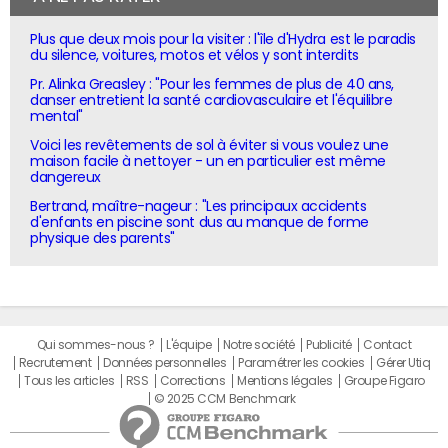
Plus que deux mois pour la visiter : l'île d'Hydra est le paradis
du silence, voitures, motos et vélos y sont interdits
Pr. Alinka Greasley : "Pour les femmes de plus de 40 ans,
danser entretient la santé cardiovasculaire et l'équilibre
mental"
Voici les revêtements de sol à éviter si vous voulez une
maison facile à nettoyer - un en particulier est même
dangereux
Bertrand, maître-nageur : "Les principaux accidents
d'enfants en piscine sont dus au manque de forme
physique des parents"
Qui sommes-nous ?
L'équipe
Notre société
Publicité
Contact
Recrutement
Données personnelles
Paramétrer les cookies
Gérer Utiq
Tous les articles
RSS
Corrections
Mentions légales
Groupe Figaro
© 2025 CCM Benchmark