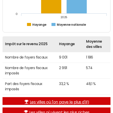
0
2025
Hayange
Moyenne nationale
Moyenne
Impôt sur le revenu 2025
Hayange
des villes
Nombre de foyers fiscaux
9 001
1 186
Nombre de foyers fiscaux
2 991
574
imposés
Part des foyers fiscaux
33,2 %
48,1 %
imposés
Les villes où l'on paye le plus d'IFI
Les villes où vivent les plus riches