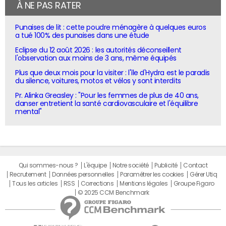
À NE PAS RATER
Punaises de lit : cette poudre ménagère à quelques euros
a tué 100% des punaises dans une étude
Eclipse du 12 août 2026 : les autorités déconseillent
l'observation aux moins de 3 ans, même équipés
Plus que deux mois pour la visiter : l'île d'Hydra est le paradis
du silence, voitures, motos et vélos y sont interdits
Pr. Alinka Greasley : "Pour les femmes de plus de 40 ans,
danser entretient la santé cardiovasculaire et l'équilibre
mental"
Qui sommes-nous ?
L'équipe
Notre société
Publicité
Contact
Recrutement
Données personnelles
Paramétrer les cookies
Gérer Utiq
Tous les articles
RSS
Corrections
Mentions légales
Groupe Figaro
© 2025 CCM Benchmark