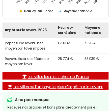
2014
2024
2010
2020
2012
2022
2006
2016
2008
2018
Heuilley-sur-Saône
Moyenne nationale
Heuilley-
Moyenne
Impôt sur le revenu 2025
sur-Saône
nationale
Impôt sur le revenu net
1 294 €
4 516 €
moyen par foyer imposé
Revenu fiscal de référence
25 774 €
33 939 €
moyen par foyer
Les villes les plus riches de France
Les villes où l'on paye le plus d'impôt sur le revenu
A ne pas manquer
Recevez nos astuces et bons plans directement par e-