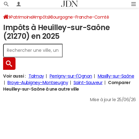
Patrimoine
Impôts
Bourgogne-Franche-Comté
Impôts à Heuilley-sur-Saône
Côte-d'Or
Heuilley-sur-Saône
Impôt sur le revenu
(21270) en 2025
Voir aussi :
Talmay
Perrigny-sur-l'Ognon
Maxilly-sur-Saône
Broye-Aubigney-Montseugny
Saint-Sauveur
Comparer
Heuilley-sur-Saône à une autre ville
Mise à jour le 25/06/26