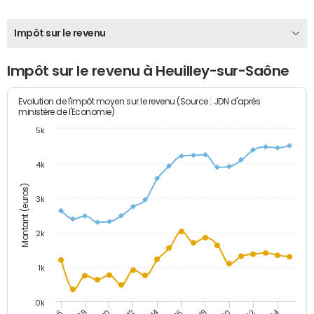
Impôt sur le revenu
Impôt sur le revenu à Heuilley-sur-Saône
Evolution de l'impôt moyen sur le revenu (Source : JDN d'après
ministère de l'Economie)
5k
4k
Montant (euros)
3k
2k
1k
0k