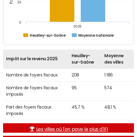
25
0
2025
Heuilley-sur-Saône
Moyenne nationale
Heuilley-
Moyenne
Impôt sur le revenu 2025
sur-Saône
des villes
Nombre de foyers fiscaux
208
1 186
Nombre de foyers fiscaux
95
574
imposés
Part des foyers fiscaux
45,7 %
48,1 %
imposés
Les villes où l'on paye le plus d'IFI