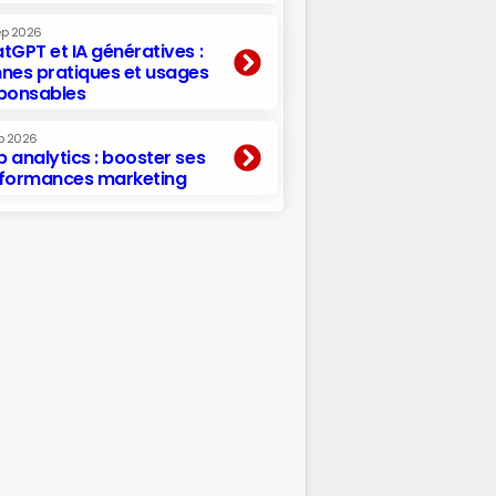
ep 2026
tGPT et IA génératives :
nes pratiques et usages
ponsables
p 2026
 analytics : booster ses
formances marketing