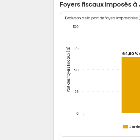
Foyers fiscaux imposés à 
Evolution de la part de foyers imposables 
100
Part des foyers fiscaux (%)
75
64,60 % 
50
25
0
Jarrie