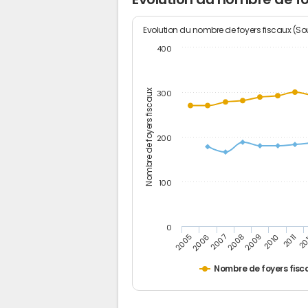
Evolution du nombre de foyers fiscaux (Sou
400
Nombre de foyers fiscaux
300
200
100
0
2005
20
2009
2006
2010
2007
2011
2008
Nombre de foyers fisc