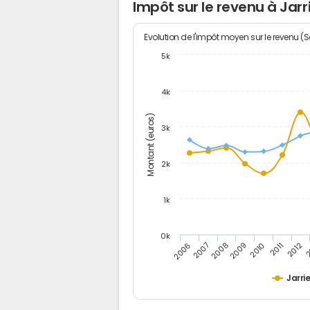
Impôt sur le revenu à Jarr
Evolution de l'impôt moyen sur le revenu (
5k
4k
Montant (euros)
3k
2k
1k
0k
2006
2007
2008
2009
2010
2011
2012
2
Jarrie