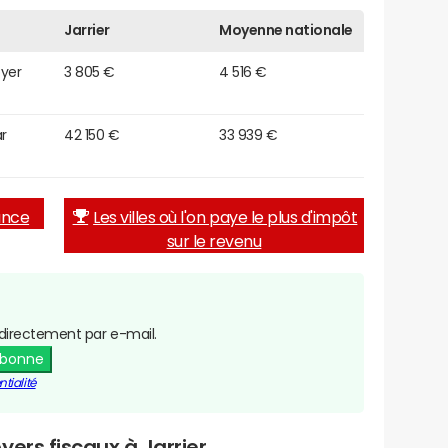
Jarrier
Moyenne nationale
oyer
3 805 €
4 516 €
r
42 150 €
33 939 €
rance
Les villes où l'on paye le plus d'impôt
sur le revenu
directement par e-mail.
abonne
tialité
ers fiscaux à Jarrier