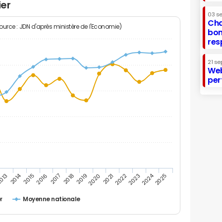
ier
03 s
Cha
Source : JDN d'après ministère de l'Economie)
bon
res
21 se
Web
per
2014
2024
013
2015
2016
2017
2018
2019
2020
2021
2022
2023
2025
r
Moyenne nationale