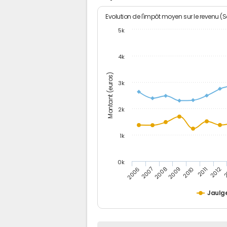
Evolution de l'impôt moyen sur le revenu (
5k
4k
Montant (euros)
3k
2k
1k
0k
2006
2007
2008
2009
2010
2011
2012
2
Jaulg