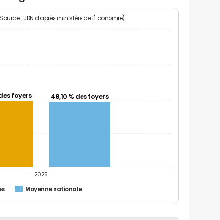
(Source : JDN d'après ministère de l'Economie)
des foyers
48,10 % des foyers
2025
es
Moyenne nationale