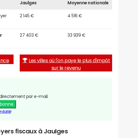
Jaulges
Moyenne nationale
oyer
2 145 €
4 516 €
r
27 403 €
33 939 €
rance
Les villes où l'on paye le plus d'impôt
sur le revenu
directement par e-mail.
abonne
tialité
yers fiscaux à Jaulges