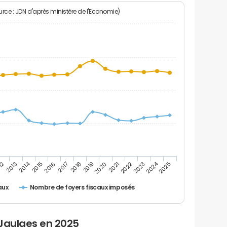
rce : JDN d'après ministère de l'Economie)
2024
2014
12
2019
2016
2023
2013
2020
2017
2021
2018
2025
2015
2022
Nombre de foyers fiscaux imposés
aux
 Jaulges en 2025