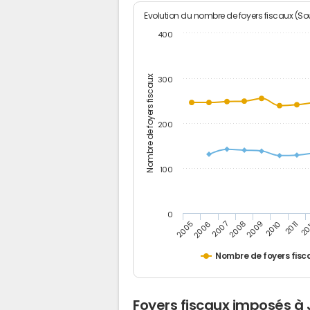
Evolution du nombre de foyers fiscaux (Sou
400
Nombre de foyers fiscaux
300
200
100
0
2005
20
2009
2006
2010
2007
2011
2008
Nombre de foyers fisc
Foyers fiscaux imposés à