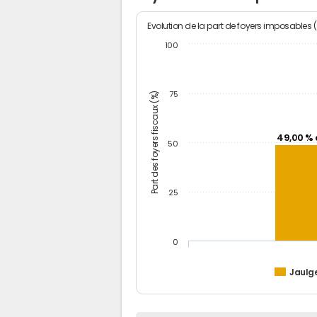
Evolution de la part de foyers imposables 
100
Part des foyers fiscaux (%)
75
49,00 % 
50
25
0
Jaulg