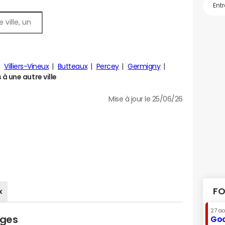
Villiers-Vineux
Butteaux
Percey
Germigny
 une autre ville
Mise à jour le 25/06/26
FO
x
27 a
lges
Goo