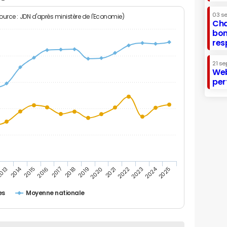
03 s
Source : JDN d'après ministère de l'Economie)
Cha
bon
res
21 se
Web
per
2014
2024
013
2015
2016
2017
2018
2019
2020
2021
2022
2023
2025
es
Moyenne nationale