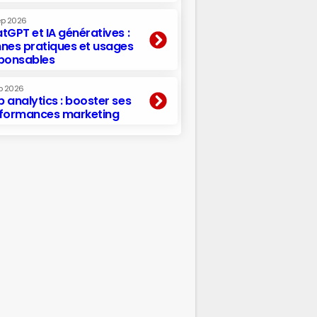
ep 2026
tGPT et IA génératives :
nes pratiques et usages
ponsables
p 2026
 analytics : booster ses
formances marketing