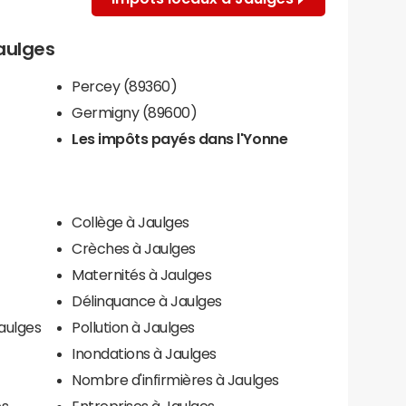
Jaulges
Percey (89360)
Germigny (89600)
Les impôts payés dans l'Yonne
Collège à Jaulges
Crèches à Jaulges
Maternités à Jaulges
Délinquance à Jaulges
aulges
Pollution à Jaulges
Inondations à Jaulges
Nombre d'infirmières à Jaulges
es
Entreprises à Jaulges