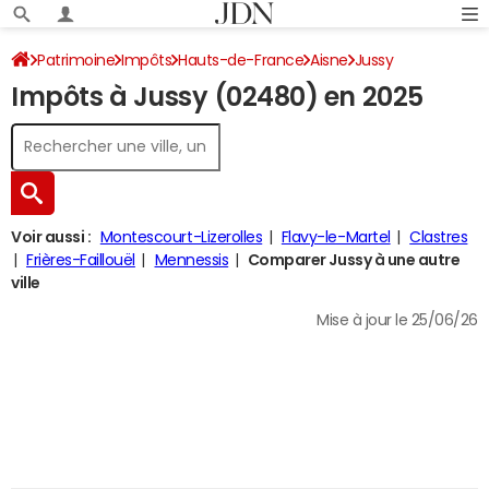
Patrimoine
Impôts
Hauts-de-France
Aisne
Jussy
Impôts à Jussy (02480) en 2025
Impôt sur le revenu
Voir aussi :
Montescourt-Lizerolles
Flavy-le-Martel
Clastres
Frières-Faillouël
Mennessis
Comparer Jussy à une autre
ville
Mise à jour le 25/06/26