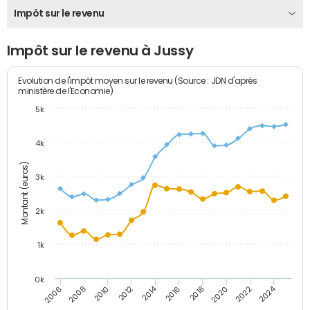
Impôt sur le revenu
Impôt sur le revenu à Jussy
Evolution de l'impôt moyen sur le revenu (Source : JDN d'après
ministère de l'Economie)
5k
4k
Montant (euros)
3k
2k
1k
0k
2014
2024
2010
2020
2012
2022
2006
2016
2008
2018