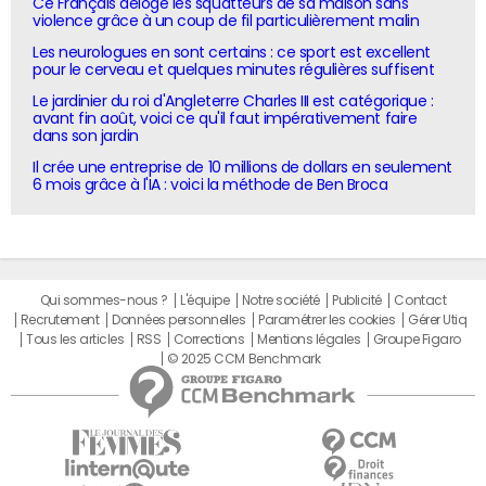
Ce Français déloge les squatteurs de sa maison sans
violence grâce à un coup de fil particulièrement malin
Les neurologues en sont certains : ce sport est excellent
pour le cerveau et quelques minutes régulières suffisent
Le jardinier du roi d'Angleterre Charles III est catégorique :
avant fin août, voici ce qu'il faut impérativement faire
dans son jardin
Il crée une entreprise de 10 millions de dollars en seulement
6 mois grâce à l'IA : voici la méthode de Ben Broca
Qui sommes-nous ?
L'équipe
Notre société
Publicité
Contact
Recrutement
Données personnelles
Paramétrer les cookies
Gérer Utiq
Tous les articles
RSS
Corrections
Mentions légales
Groupe Figaro
© 2025 CCM Benchmark