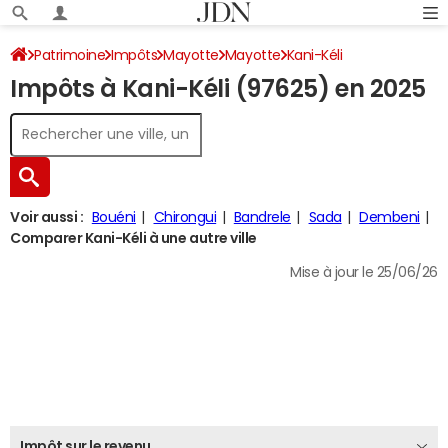
Patrimoine
Impôts
Mayotte
Mayotte
Kani-Kéli
Impôts à Kani-Kéli (97625) en 2025
Impôt sur le revenu
Voir aussi :
Bouéni
Chirongui
Bandrele
Sada
Dembeni
Comparer Kani-Kéli à une autre ville
Mise à jour le 25/06/26
Impôt sur le revenu