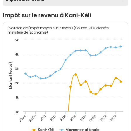
Impôt sur le revenu à Kani-Kéli
Evolution de l'impôt moyen sur le revenu (Source : JDN d'après
ministère de l'Economie)
5k
4k
Montant (euros)
3k
2k
1k
0k
2014
2024
2010
2020
2012
2022
2006
2016
2008
2018
Kani-Kéli
Moyenne nationale