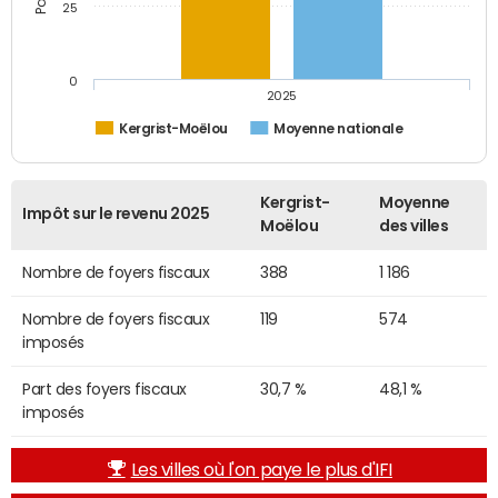
25
0
2025
Kergrist-Moëlou
Moyenne nationale
Kergrist-
Moyenne
Impôt sur le revenu 2025
Moëlou
des villes
Nombre de foyers fiscaux
388
1 186
Nombre de foyers fiscaux
119
574
imposés
Part des foyers fiscaux
30,7 %
48,1 %
imposés
Les villes où l'on paye le plus d'IFI