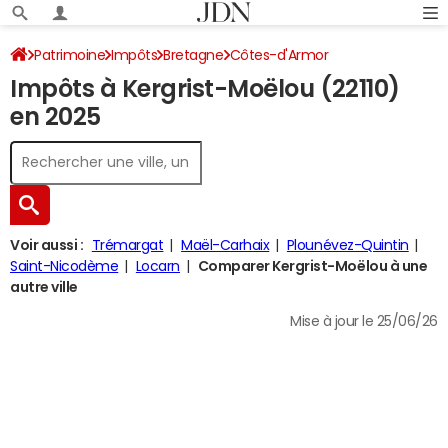
Patrimoine
Impôts
Bretagne
Côtes-d'Armor
Impôts à Kergrist-Moëlou (22110)
Kergrist-Moëlou
Impôt sur le revenu
en 2025
Voir aussi :
Trémargat
Maël-Carhaix
Plounévez-Quintin
Saint-Nicodème
Locarn
Comparer Kergrist-Moëlou à une
autre ville
Mise à jour le 25/06/26