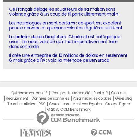
Ce Français déloge les squatteurs de sa maison sans
violence grâce à un coup de fil particulièrement malin
Les neurologues en sont certains : ce sport est excellent
pour le cerveau et quelques minutes régulières suffisent
Le jardinier du roi d'Angleterre Charles III est catégorique :
avant fin août, voici ce qu'il faut impérativement faire
dans son jardin
Il crée une entreprise de 10 millions de dollars en seulement
6 mois grâce à l'IA : voici la méthode de Ben Broca
Qui sommes-nous ?
L'équipe
Notre société
Publicité
Contact
Recrutement
Données personnelles
Paramétrer les cookies
Gérer Utiq
Tous les articles
RSS
Corrections
Mentions légales
Groupe Figaro
© 2025 CCM Benchmark