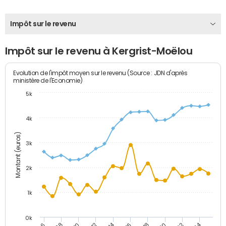
Impôt sur le revenu
Impôt sur le revenu à Kergrist-Moëlou
Evolution de l'impôt moyen sur le revenu (Source : JDN d'après
ministère de l'Economie)
5k
4k
Montant (euros)
3k
2k
1k
0k