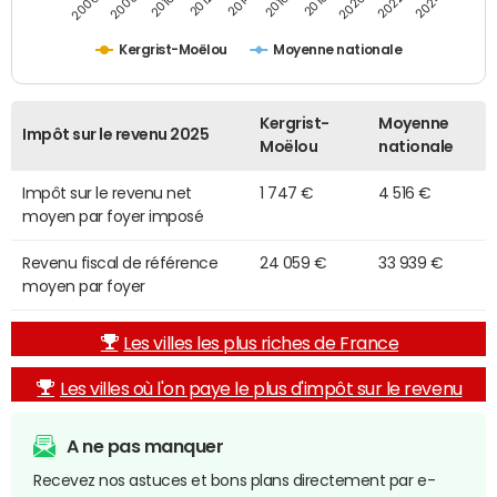
2014
2024
2010
2020
2012
2022
2006
2016
2008
2018
Kergrist-Moëlou
Moyenne nationale
Kergrist-
Moyenne
Impôt sur le revenu 2025
Moëlou
nationale
Impôt sur le revenu net
1 747 €
4 516 €
moyen par foyer imposé
Revenu fiscal de référence
24 059 €
33 939 €
moyen par foyer
Les villes les plus riches de France
Les villes où l'on paye le plus d'impôt sur le revenu
A ne pas manquer
Recevez nos astuces et bons plans directement par e-