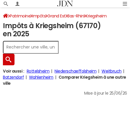
Patrimoine
Impôts
Grand Est
Bas-Rhin
Kriegsheim
Impôts à Kriegsheim (67170)
Impôt sur le revenu
en 2025
Voir aussi :
Rottelsheim
Niederschaeffolsheim
Weitbruch
Batzendorf
Wahlenheim
Comparer Kriegsheim à une autre
ville
Mise à jour le 25/06/26