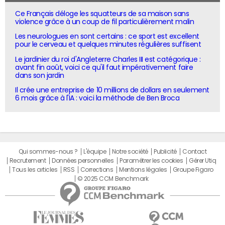
Ce Français déloge les squatteurs de sa maison sans
violence grâce à un coup de fil particulièrement malin
Les neurologues en sont certains : ce sport est excellent
pour le cerveau et quelques minutes régulières suffisent
Le jardinier du roi d'Angleterre Charles III est catégorique :
avant fin août, voici ce qu'il faut impérativement faire
dans son jardin
Il crée une entreprise de 10 millions de dollars en seulement
6 mois grâce à l'IA : voici la méthode de Ben Broca
Qui sommes-nous ?
L'équipe
Notre société
Publicité
Contact
Recrutement
Données personnelles
Paramétrer les cookies
Gérer Utiq
Tous les articles
RSS
Corrections
Mentions légales
Groupe Figaro
© 2025 CCM Benchmark