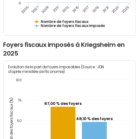
0
2009
2023
2017
2011
2025
2005
2019
2013
2007
2021
2015
Nombre de foyers fiscaux
Nombre de foyers fiscaux imposés
Foyers fiscaux imposés à Kriegsheim en
2025
Evolution de la part de foyers imposables (Source : JDN
d'après ministère de l'Economie)
100
Part des foyers fiscaux (%)
75
67,00 % des foyers
48,10 % des foyers
50