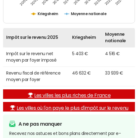
2014
2024
2010
2020
2012
2022
2006
2016
2008
2018
Kriegsheim
Moyenne nationale
Moyenne
Impôt sur le revenu 2025
Kriegsheim
nationale
Impôt sur le revenu net
5 403 €
4 516 €
moyen par foyer imposé
Revenu fiscal de référence
46 632 €
33 939 €
moyen par foyer
Les villes les plus riches de France
Les villes où l'on paye le plus d'impôt sur le revenu
A ne pas manquer
Recevez nos astuces et bons plans directement par e-