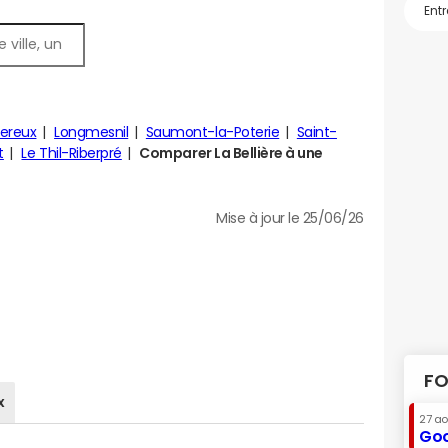
ereux
Longmesnil
Saumont-la-Poterie
Saint-
t
Le Thil-Riberpré
Comparer La Bellière à une
Mise à jour le 25/06/26
FO
x
27 a
Goo