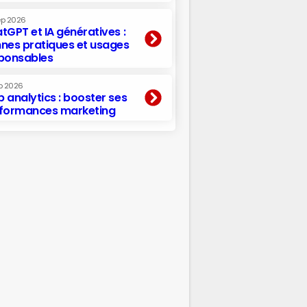
ep 2026
tGPT et IA génératives :
nes pratiques et usages
ponsables
p 2026
 analytics : booster ses
formances marketing