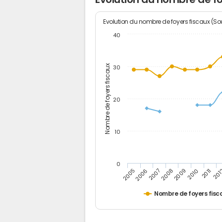
Evolution du nombre de foyers fiscaux (Sou
40
Nombre de foyers fiscaux
30
20
10
0
201
2009
2006
2011
2008
2005
2010
2007
Nombre de foyers fisc