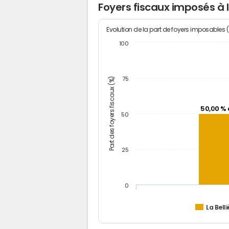
Foyers fiscaux imposés à l
Evolution de la part de foyers imposables 
100
Part des foyers fiscaux (%)
75
50,00 % 
50
25
0
La Belli