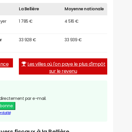
La Bellière
Moyenne nationale
oyer
1 785 €
4 516 €
r
33 928 €
33 939 €
rance
Les villes où l'on paye le plus d'impôt
sur le revenu
directement par e-mail.
abonne
tialité
ers fiscaux à la Bellière