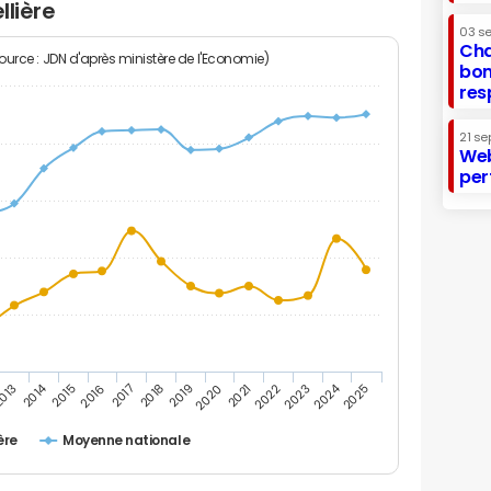
llière
03 s
Cha
Source : JDN d'après ministère de l'Economie)
bon
res
21 se
Web
per
2014
2024
013
2015
2016
2017
2018
2019
2020
2021
2022
2023
2025
ère
Moyenne nationale