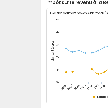
Impôt sur le revenu à la Be
Evolution de l'impôt moyen sur le revenu (
5k
4k
Montant (euros)
3k
2k
1k
0k
2006
2007
2008
2009
2010
2011
2012
2
La Belli