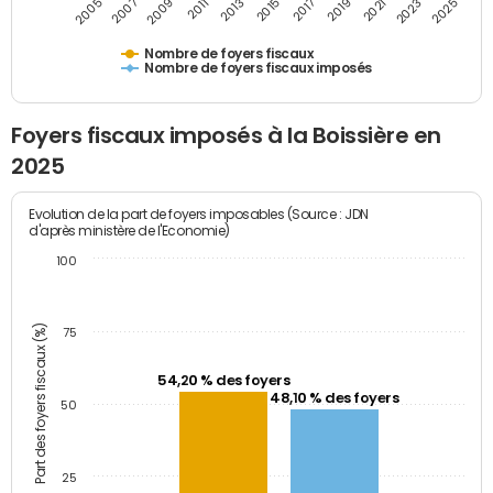
2009
2023
2017
2011
2025
2005
2019
2013
2007
2021
2015
Nombre de foyers fiscaux
Nombre de foyers fiscaux imposés
Foyers fiscaux imposés à la Boissière en
2025
Evolution de la part de foyers imposables (Source : JDN
d'après ministère de l'Economie)
100
Part des foyers fiscaux (%)
75
54,20 % des foyers
48,10 % des foyers
50
25