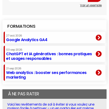
Voir un exemple
FORMATIONS
27 aoû 2026
Google Analytics GA4
03 sep 2026
ChatGPT et IA génératives : bonnes pratiques
et usages responsables
21 sep 2026
Web analytics : booster ses performances
marketing
À NE PAS RATER
Voici les revêtements de sol à éviter si vous voulez une
maison facile à nettoyer - un en particulier est même