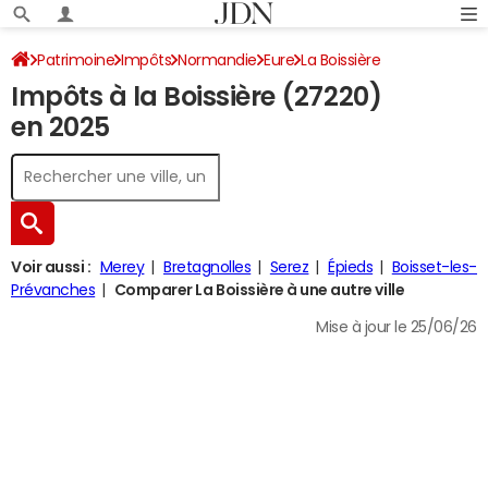
Patrimoine
Impôts
Normandie
Eure
La Boissière
Impôts à la Boissière (27220)
Impôt sur le revenu
en 2025
Voir aussi :
Merey
Bretagnolles
Serez
Épieds
Boisset-les-
Prévanches
Comparer La Boissière à une autre ville
Mise à jour le 25/06/26