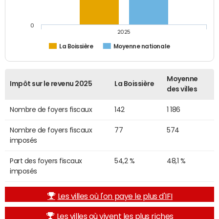
0
2025
La Boissière
Moyenne nationale
Moyenne
Impôt sur le revenu 2025
La Boissière
des villes
Nombre de foyers fiscaux
142
1 186
Nombre de foyers fiscaux
77
574
imposés
Part des foyers fiscaux
54,2 %
48,1 %
imposés
Les villes où l'on paye le plus d'IFI
Les villes où vivent les plus riches