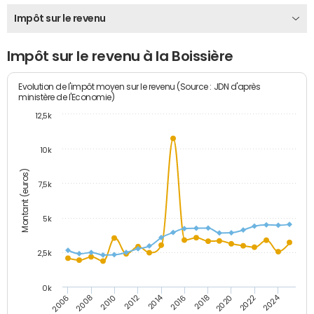
Impôt sur le revenu
Impôt sur le revenu à la Boissière
Evolution de l'impôt moyen sur le revenu (Source : JDN d'après
ministère de l'Economie)
12,5k
10k
Montant (euros)
7,5k
5k
2,5k
0k
2014
2024
2010
2020
2012
2022
2006
2016
2008
2018