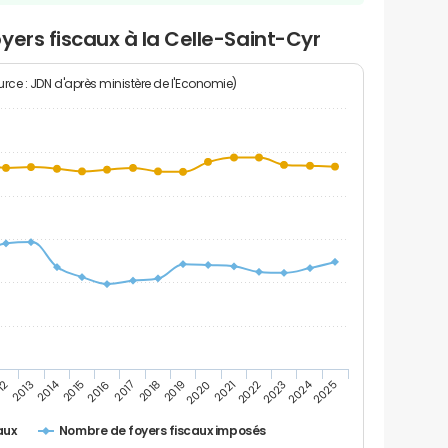
yers fiscaux à la Celle-Saint-Cyr
rce : JDN d'après ministère de l'Economie)
2024
2014
12
2019
2016
2023
2013
2020
2017
2021
2018
2025
2015
2022
Nombre de foyers fiscaux imposés
aux