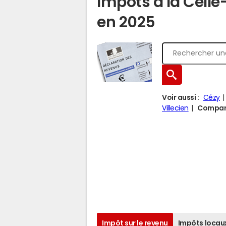
Impôts à la Celle
en 2025
Voir aussi :
Cézy
Villecien
Comparer
Impôt sur le revenu
Impôts locau