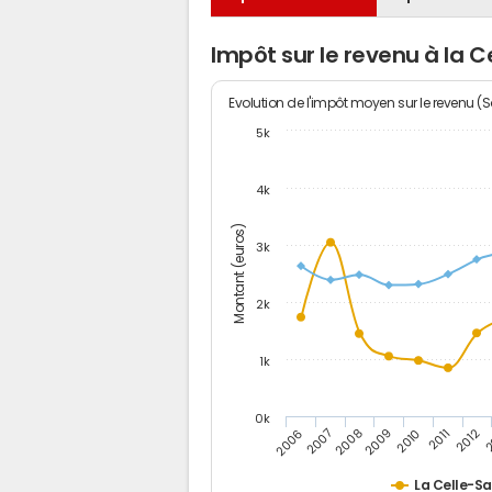
Impôt sur le revenu à la C
Evolution de l'impôt moyen sur le revenu (
5k
4k
Montant (euros)
3k
2k
1k
0k
2006
2007
2008
2009
2010
2011
2012
2
La Celle-Sa