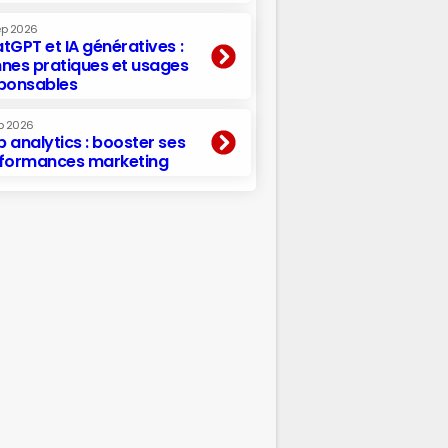
ep 2026
tGPT et IA génératives :
nes pratiques et usages
ponsables
p 2026
 analytics : booster ses
formances marketing