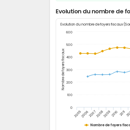
Evolution du nombre de fo
Evolution du nombre de foyers fiscaux (Sou
600
500
Nombre de foyers fiscaux
400
300
200
100
0
2005
20
2009
2006
2010
2007
2011
2008
Nombre de foyers fisc