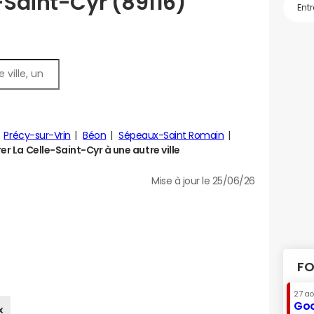
-Saint-Cyr (89116)
Précy-sur-Vrin
Béon
Sépeaux-Saint Romain
 La Celle-Saint-Cyr à une autre ville
Mise à jour le 25/06/26
FO
27 a
Goo
x