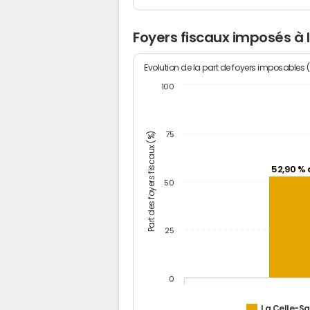
Foyers fiscaux imposés à 
Evolution de la part de foyers imposables 
100
Part des foyers fiscaux (%)
75
52,90 % 
50
25
0
La Celle-Sa