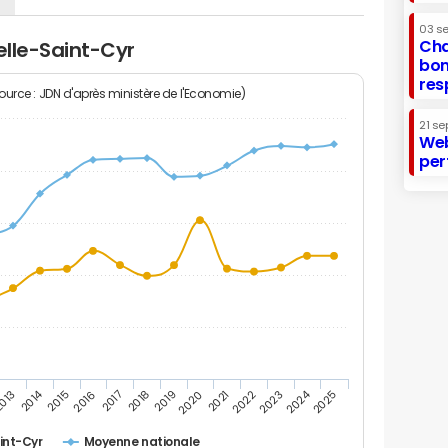
03 s
Cha
elle-Saint-Cyr
bon
res
Source : JDN d'après ministère de l'Economie)
21 se
Web
per
2014
2024
013
2015
2016
2017
2018
2019
2020
2021
2022
2023
2025
int-Cyr
Moyenne nationale