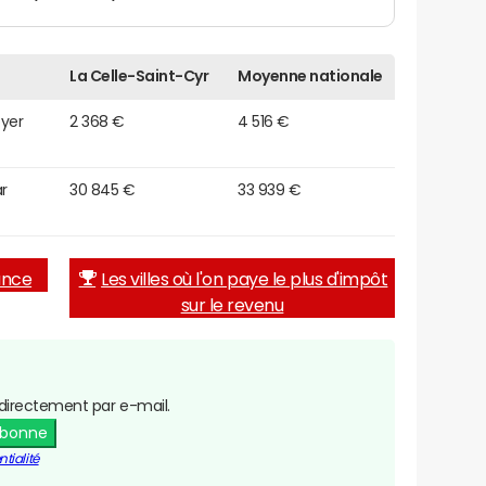
La Celle-Saint-Cyr
Moyenne nationale
oyer
2 368 €
4 516 €
r
30 845 €
33 939 €
rance
Les villes où l'on paye le plus d'impôt
sur le revenu
directement par e-mail.
abonne
tialité