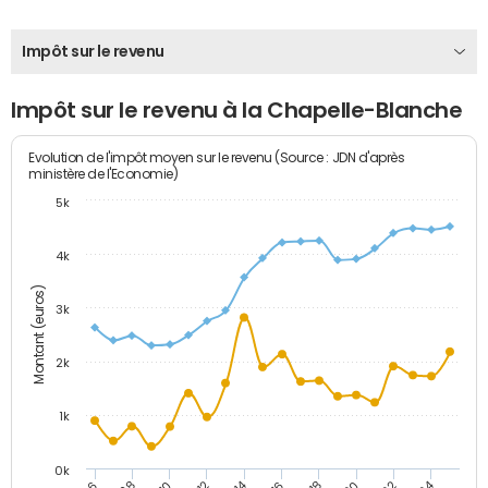
Impôt sur le revenu
Impôt sur le revenu à la Chapelle-Blanche
Evolution de l'impôt moyen sur le revenu (Source : JDN d'après
ministère de l'Economie)
5k
4k
Montant (euros)
3k
2k
1k
0k