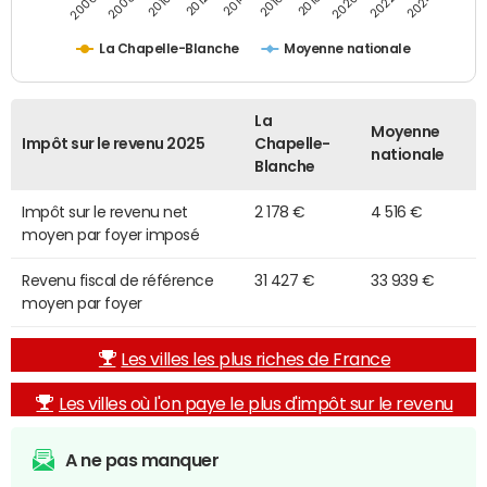
2014
2024
2010
2020
2012
2022
2006
2016
2008
2018
La Chapelle-Blanche
Moyenne nationale
La
Moyenne
Impôt sur le revenu 2025
Chapelle-
nationale
Blanche
Impôt sur le revenu net
2 178 €
4 516 €
moyen par foyer imposé
Revenu fiscal de référence
31 427 €
33 939 €
moyen par foyer
Les villes les plus riches de France
Les villes où l'on paye le plus d'impôt sur le revenu
A ne pas manquer