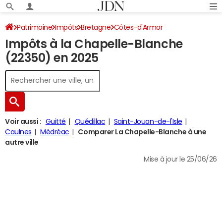
Patrimoine
Impôts
Bretagne
Côtes-d'Armor
Impôts à la Chapelle-Blanche
La Chapelle-Blanche
Impôt sur le revenu
(22350) en 2025
Voir aussi :
Guitté
Quédillac
Saint-Jouan-de-l'Isle
Caulnes
Médréac
Comparer La Chapelle-Blanche à une
autre ville
Mise à jour le 25/06/26