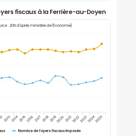
yers fiscaux à la Ferrière-au-Doyen
rce : JDN d'après ministère de l'Economie)
2024
2014
12
2019
2016
2023
2013
2020
2017
2021
2018
2025
2015
2022
Nombre de foyers fiscaux imposés
aux