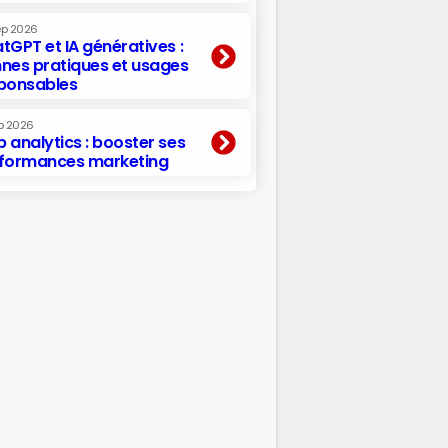
ep 2026
tGPT et IA génératives :
nes pratiques et usages
ponsables
p 2026
 analytics : booster ses
formances marketing