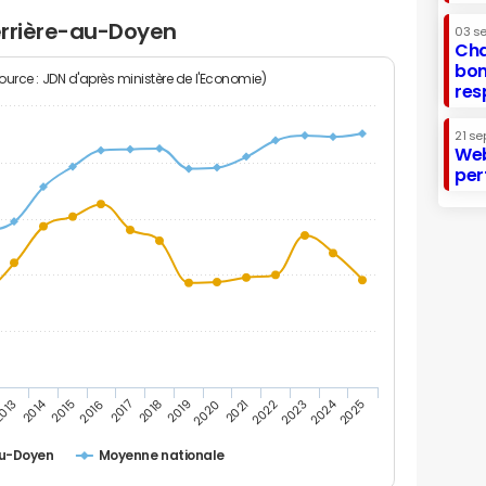
Ferrière-au-Doyen
03 s
Cha
bon
Source : JDN d'après ministère de l'Economie)
res
21 se
Web
per
2014
2024
013
2015
2016
2017
2018
2019
2020
2021
2022
2023
2025
au-Doyen
Moyenne nationale