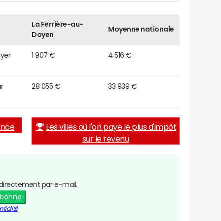
La Ferrière-au-
Moyenne nationale
Doyen
oyer
1 907 €
4 516 €
r
28 055 €
33 939 €
rance
Les villes où l'on paye le plus d'impôt
sur le revenu
directement par e-mail.
abonne
tialité