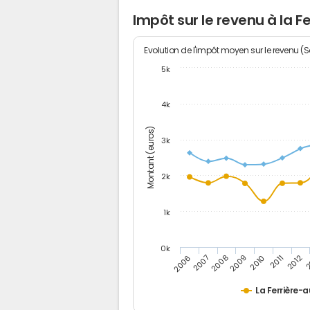
Impôt sur le revenu à la 
Evolution de l'impôt moyen sur le revenu (
5k
4k
Montant (euros)
3k
2k
1k
0k
2006
2007
2008
2009
2010
2011
2012
2
La Ferrière-