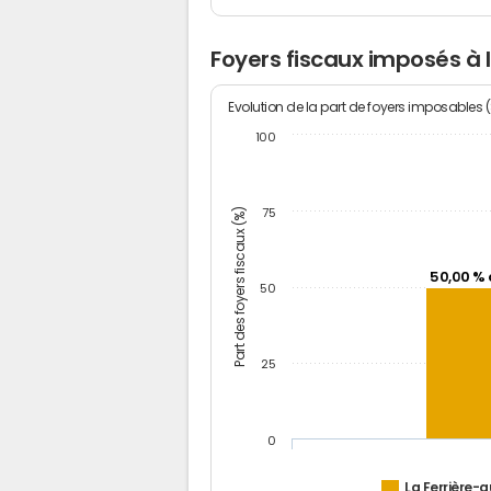
Foyers fiscaux imposés à 
Evolution de la part de foyers imposables 
100
Part des foyers fiscaux (%)
75
50,00 % 
50
25
0
La Ferrière-