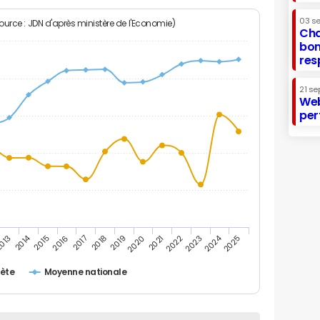
03 s
Source : JDN d'après ministère de l'Economie)
Cha
bon
res
21 se
Web
per
2014
2024
013
2015
2016
2017
2018
2019
2020
2021
2022
2023
2025
ète
Moyenne nationale