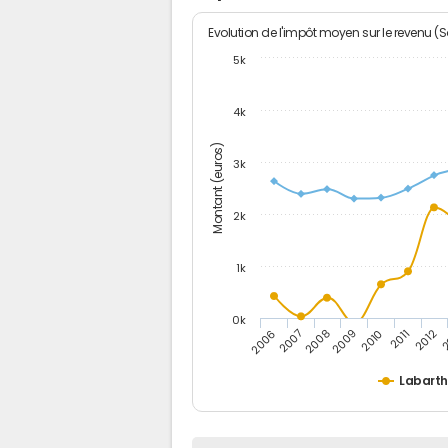
Evolution de l'impôt moyen sur le revenu (
5k
4k
Montant (euros)
3k
2k
1k
0k
2006
2007
2008
2009
2010
2011
2012
2
Labarth