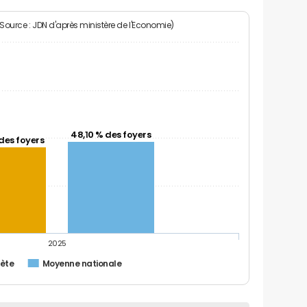
(Source : JDN d'après ministère de l'Economie)
48,10 % des foyers
des foyers
2025
ète
Moyenne nationale