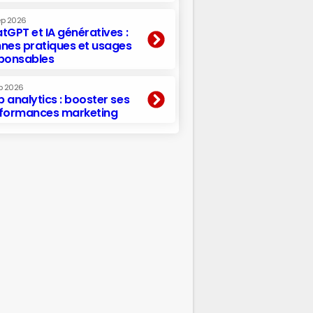
ep 2026
tGPT et IA génératives :
nes pratiques et usages
ponsables
p 2026
 analytics : booster ses
formances marketing