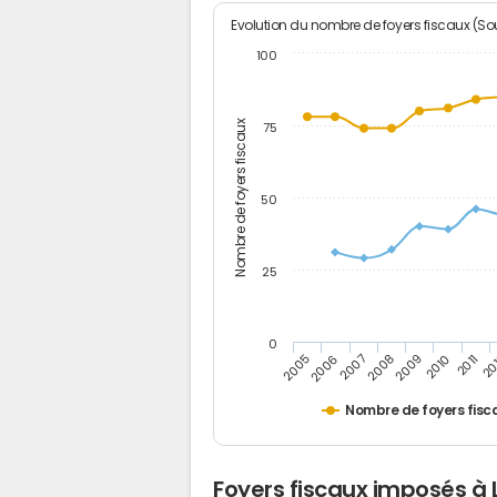
Evolution du nombre de foyers fiscaux (Sou
100
Nombre de foyers fiscaux
75
50
25
0
2005
20
2009
2006
2010
2007
2011
2008
Nombre de foyers fisc
Foyers fiscaux imposés à