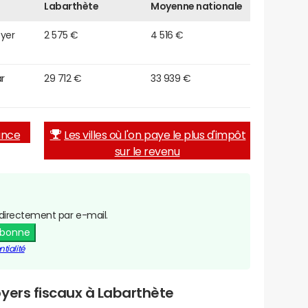
Labarthète
Moyenne nationale
oyer
2 575 €
4 516 €
r
29 712 €
33 939 €
rance
Les villes où l'on paye le plus d'impôt
sur le revenu
directement par e-mail.
abonne
tialité
yers fiscaux à Labarthète