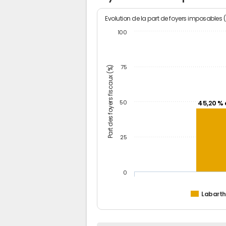
Evolution de la part de foyers imposables 
100
Part des foyers fiscaux (%)
75
50
45,20 % 
25
0
Labarth