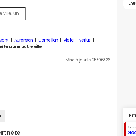
Mont
Aurensan
Corneillan
Viella
Verlus
te à une autre ville
Mise à jour le 25/06/26
FO
x
27 a
arthète
Goo