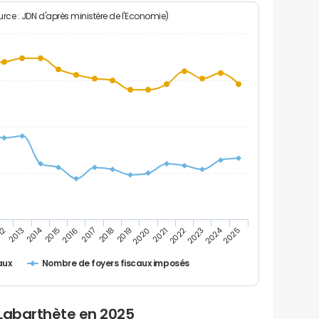
rce : JDN d'après ministère de l'Economie)
2024
2014
12
2019
2016
2023
2013
2020
2017
2021
2018
2025
2015
2022
Nombre de foyers fiscaux imposés
aux
 Labarthète en 2025